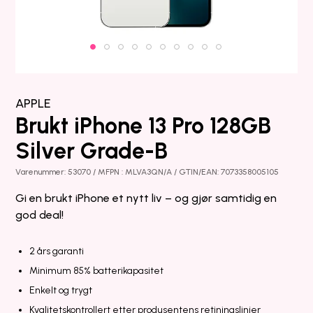
APPLE
Brukt iPhone 13 Pro 128GB
Silver Grade-B
Varenummer: 53070 / MFPN : MLVA3QN/A / GTIN/EAN: 7073358005105
Gi en brukt iPhone et nytt liv – og gjør samtidig en
god deal!
2 års garanti
Minimum 85% batterikapasitet
Enkelt og trygt
Kvalitetskontrollert etter produsentens retiningslinjer