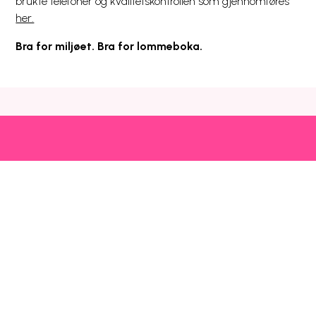
brukte telefoner og kvalitetskontrollen som gjennomføres
her.
Bra for miljøet. Bra for lommeboka.
Snarveier
Kundeservice
Mer
Utlandspriser
Prisliste
Blogg
Dekning og drift
Mobilhjelp
Chili Kompis
Chilimobil-appen
Faktura
Emoji
Bli kunde
Fri data
Nettstedsoversikt
Chilimobil
Om Chilimobil
Personvern
Informasjonskapsler