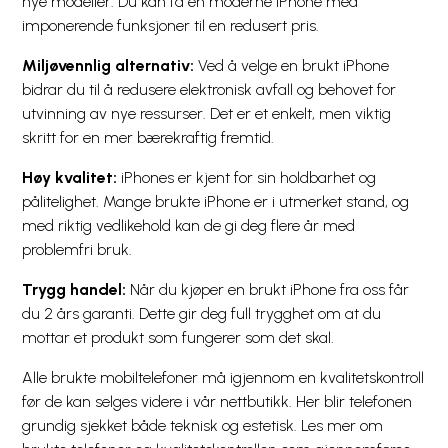
nye modeller. Du kan få en moderne iPhone med
imponerende funksjoner til en redusert pris.
Miljøvennlig alternativ:
Ved å velge en brukt iPhone
bidrar du til å redusere elektronisk avfall og behovet for
utvinning av nye ressurser. Det er et enkelt, men viktig
skritt for en mer bærekraftig fremtid.
Høy kvalitet:
iPhones er kjent for sin holdbarhet og
pålitelighet. Mange brukte iPhone er i utmerket stand, og
med riktig vedlikehold kan de gi deg flere år med
problemfri bruk.
Trygg handel:
Når du kjøper en brukt iPhone fra oss får
du 2 års garanti. Dette gir deg full trygghet om at du
mottar et produkt som fungerer som det skal.
Alle brukte mobiltelefoner må igjennom en kvalitetskontroll
før de kan selges videre i vår nettbutikk. Her blir telefonen
grundig sjekket både teknisk og estetisk. Les mer om