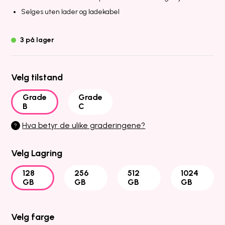
Selges uten lader og ladekabel
3 på lager
Velg tilstand
Grade
Grade
B
C
Hva betyr de ulike graderingene?
?
Velg Lagring
128
256
512
1024
GB
GB
GB
GB
Velg farge