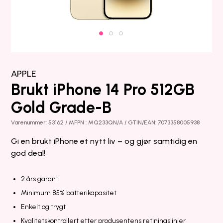
APPLE
Brukt iPhone 14 Pro 512GB
Gold Grade-B
Varenummer: 53162 / MFPN : MQ233QN/A / GTIN/EAN: 7073358005938
Gi en brukt iPhone et nytt liv – og gjør samtidig en
god deal!
2 års garanti
Minimum 85% batterikapasitet
Enkelt og trygt
Kvalitetskontrollert etter produsentens retiningslinjer