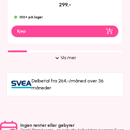
299,-
100+ på lager
Kjøp
Vis mer
Delbetal fra 264,-/måned over 36
måneder
Ingen renter eller gebyrer