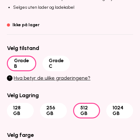
Selges uten lader og ladekabel
Ikke på lager
Velg tilstand
Grade
Grade
B
C
Hva betyr de ulike graderingene?
?
Velg Lagring
128
256
512
1024
GB
GB
GB
GB
Velg farge