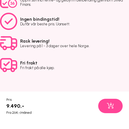
Opptil 36mnd rente- og gebyrfri delbetaling gjennom Svea
Finans.
Ingen bindingstid!
Du får vår beste pris. Uansett.
Rask levering!
Levering på 1 - 3 dager over hele Norge.
Fri frakt
Fri frakt på alle kjøp.
Pris
9.490,-
Fra 264,-/måned