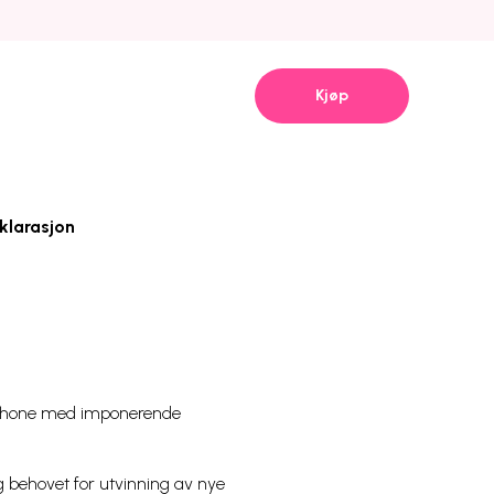
Kjøp
klarasjon
 iPhone med imponerende
og behovet for utvinning av nye