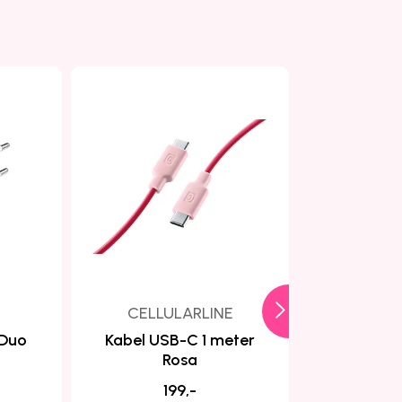
CELLULARLINE
CELLU
 Duo
Kabel USB-C 1 meter
Vegglade
Rosa
R
199,-
2