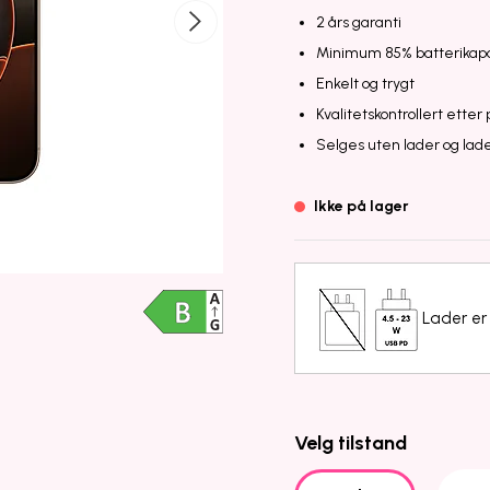
2 års garanti
Minimum 85% batterikapa
Enkelt og trygt
Kvalitetskontrollert etter
Selges uten lader og lad
Ikke på lager
Lader er 
Velg tilstand