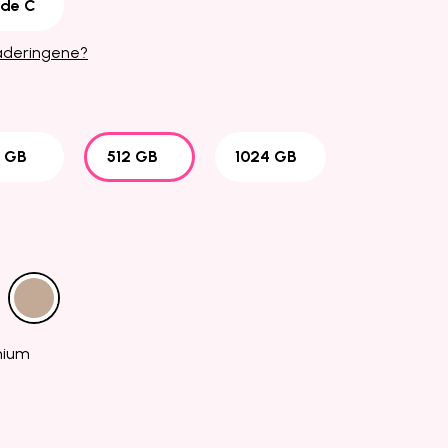
de C
raderingene?
 GB
512 GB
1024 GB
anium