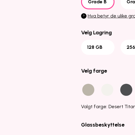
Grade B
Gra
Hva betyr de ulike g
?
Velg Lagring
128 GB
256
Velg farge
Valgt farge: Desert Tit
Glassbeskyttelse