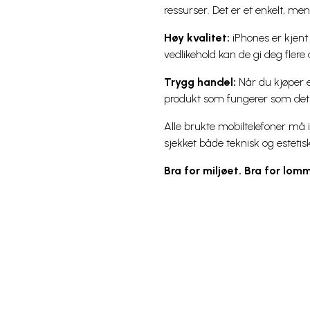
ressurser. Det er et enkelt, men
Høy kvalitet:
iPhones er kjent 
vedlikehold kan de gi deg flere
Trygg handel:
Når du kjøper e
produkt som fungerer som det 
Alle brukte mobiltelefoner må i
sjekket både teknisk og esteti
Bra for miljøet. Bra for lo
Snarveier
Kundeservice
Mer