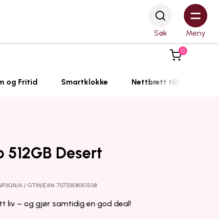
Søk
Meny
0
m og Fritid
Smartklokke
Nettbrett tilbehør
ro 512GB Desert
NP3QN/A / GTIN/EAN: 7073358051508
tt liv – og gjør samtidig en god deal!