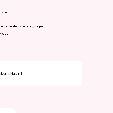
sitet
 produsentens retiningslinjer
ekabel
ikke inkludert