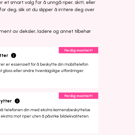
r et smart valg for å unngå riper, skitt, eller
or deg, slik at du slipper å irritere deg over
ment av deksler, ladere og annet tilbehør
Ferdig montert!
tter
r er essensielt for å beskytte din mobiltelefon
st glass eller andre hverdagslige utfordringer.
Ferdig montert!
ytter
på telefonen din med ekstra kamerabeskyttelse
ekstra mot riper uten å påvirke bildekvaliteten.