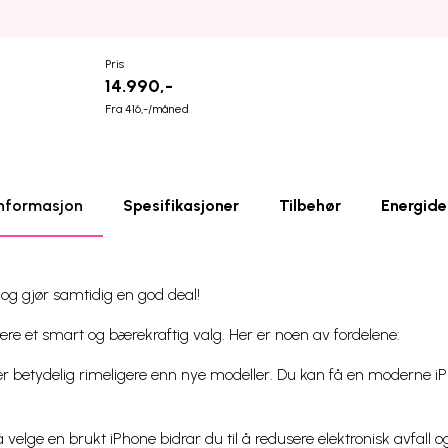
Pris
14.990,-
Fra 416,-/måned
nformasjon
Spesifikasjoner
Tilbehør
Energide
– og gjør samtidig en god deal!
re et smart og bærekraftig valg. Her er noen av fordelene:
er betydelig rimeligere enn nye modeller. Du kan få en moderne
 velge en brukt iPhone bidrar du til å redusere elektronisk avfall 