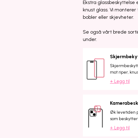
Ekstra glassbeskyttelse e
knust glass. Vi monterer f
bobler eller skjevheter.
Se også vårt brede sorti
under.
Skjermbeky
Skjermbeskytte
mot riper, knu
+ Legg til
Kamerabesk
Øk levetiden 
som beskytter 
+ Legg til