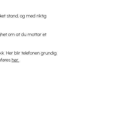
ket stand, og med riktig
gghet om at du mottar et
kk. Her blir telefonen grundig
mføres
her.
Spørsmål og hjelp