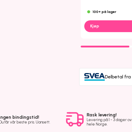
100+ på lager
Kjøp
Delbetal fr
Rask levering!
Ingen bindingstid!
Levering på 1 - 3 dager o
Du får vår beste pris. Uansett.
hele Norge.