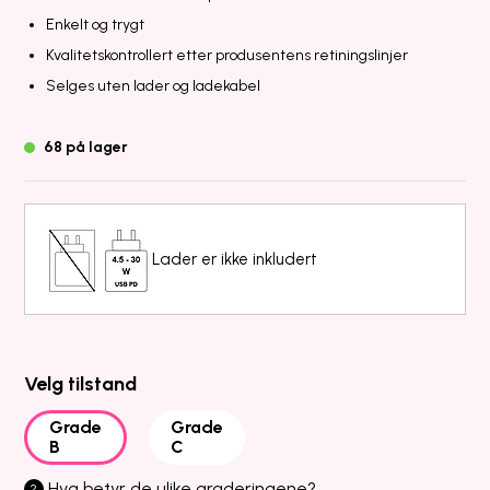
Enkelt og trygt
Kvalitetskontrollert etter produsentens retiningslinjer
Selges uten lader og ladekabel
68 på lager
Lader er ikke inkludert
Velg tilstand
Grade
Grade
B
C
Hva betyr de ulike graderingene?
?