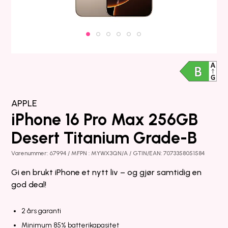
APPLE
iPhone 16 Pro Max 256GB
Desert Titanium Grade-B
Varenummer: 67994 / MFPN : MYWX3QN/A / GTIN/EAN: 7073358051584
Gi en brukt iPhone et nytt liv – og gjør samtidig en
god deal!
2 års garanti
Minimum 85% batterikapasitet