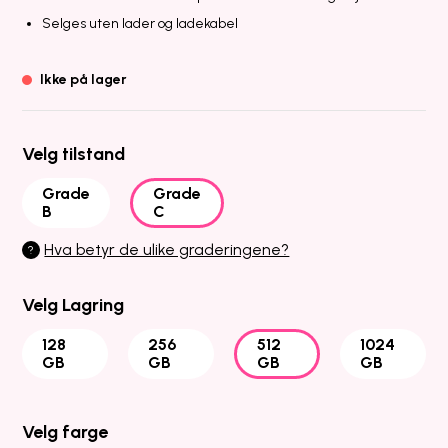
Selges uten lader og ladekabel
Ikke på lager
Velg tilstand
Grade
Grade
B
C
Hva betyr de ulike graderingene?
?
Velg Lagring
128
256
512
1024
GB
GB
GB
GB
Velg farge