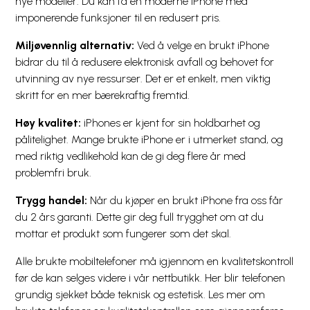
nye modeller. Du kan få en moderne iPhone med
imponerende funksjoner til en redusert pris.
Miljøvennlig alternativ:
Ved å velge en brukt iPhone
bidrar du til å redusere elektronisk avfall og behovet for
utvinning av nye ressurser. Det er et enkelt, men viktig
skritt for en mer bærekraftig fremtid.
Høy kvalitet:
iPhones er kjent for sin holdbarhet og
pålitelighet. Mange brukte iPhone er i utmerket stand, og
med riktig vedlikehold kan de gi deg flere år med
problemfri bruk.
Trygg handel:
Når du kjøper en brukt iPhone fra oss får
du 2 års garanti. Dette gir deg full trygghet om at du
mottar et produkt som fungerer som det skal.
Alle brukte mobiltelefoner må igjennom en kvalitetskontroll
før de kan selges videre i vår nettbutikk. Her blir telefonen
grundig sjekket både teknisk og estetisk. Les mer om