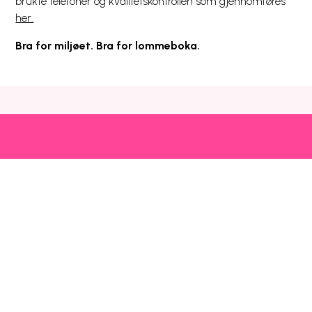
brukte telefoner og kvalitetskontrollen som gjennomføres
her.
Bra for miljøet. Bra for lommeboka.
Snarveier
Kundeservice
Mer
Utlandspriser
Prisliste
Blogg
Dekning og drift
Mobilhjelp
Chili Kompis
Chilimobil-appen
Faktura
Emoji
Bli kunde
Fri data
Nettstedsoversikt
Chilimobil
Om Chilimobil
Personvern
Informasjonskapsler