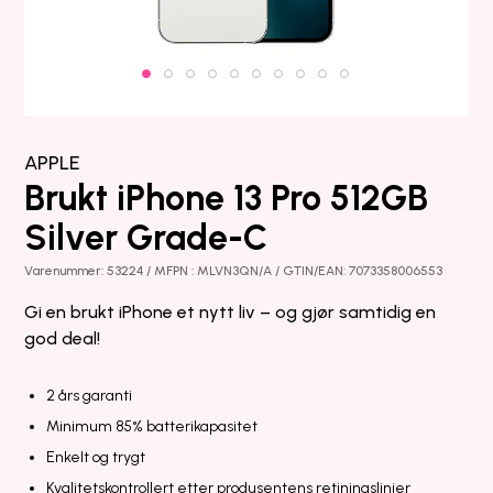
APPLE
Brukt iPhone 13 Pro 512GB
Silver Grade-C
Varenummer: 53224 / MFPN : MLVN3QN/A / GTIN/EAN: 7073358006553
Gi en brukt iPhone et nytt liv – og gjør samtidig en
god deal!
2 års garanti
Minimum 85% batterikapasitet
Enkelt og trygt
Kvalitetskontrollert etter produsentens retiningslinjer