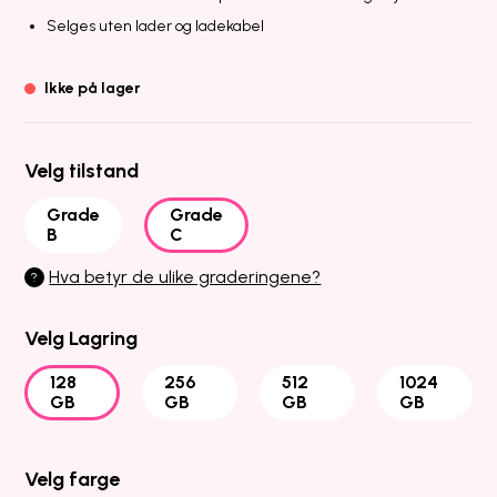
Selges uten lader og ladekabel
Ikke på lager
Velg tilstand
Grade
Grade
B
C
Hva betyr de ulike graderingene?
?
Velg Lagring
128
256
512
1024
GB
GB
GB
GB
Velg farge