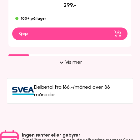
299,-
100+ på lager
Kjøp
Vis mer
Delbetal fra 166,-/måned over 36
måneder
Ingen renter eller gebyrer