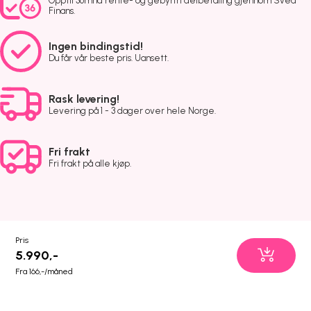
Opptil 36mnd rente- og gebyrfri delbetaling gjennom Svea
Finans.
Ingen bindingstid!
Du får vår beste pris. Uansett.
Rask levering!
Levering på 1 - 3 dager over hele Norge.
Fri frakt
Fri frakt på alle kjøp.
Pris
5.990,-
Fra 166,-/måned