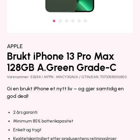
APPLE
Brukt iPhone 13 Pro Max
128GB A.Green Grade-C
Varenummer: 53254 / MFPN : MNCY3QN/A / GTIN/EAN: 7073358006850
Gi en brukt iPhone et nytt liv – og gjør samtidig en
god deal!
2 års garanti
Minimum 85% batterikapasitet
Enkelt og trygt
Kvalitetskontrollert etter produsentens retiningslinjer