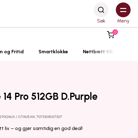
Søk
Meny
0
m og Fritid
Smartklokke
Nettbrett tilbehør
 14 Pro 512GB D.Purple
293QN/A / GTIN/EAN: 7073358007307
tt liv – og gjør samtidig en god deal!