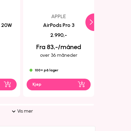
APPLE
A
C 20W
AirPods Pro 3
Air
2.990,-
1.
Fra 83,-/måned
Fra 14
over 36 måneder
over 1
100+ på lager
75 på lager
Kjøp
Kjøp
Vis mer