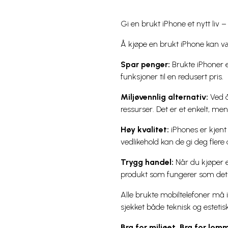
Gi en brukt iPhone et nytt liv 
Å kjøpe en brukt iPhone kan væ
Spar penger:
Brukte iPhoner 
funksjoner til en redusert pris.
Miljøvennlig alternativ:
Ved å
ressurser. Det er et enkelt, men
Høy kvalitet:
iPhones er kjent 
vedlikehold kan de gi deg flere
Trygg handel:
Når du kjøper e
produkt som fungerer som det 
Alle brukte mobiltelefoner må i
sjekket både teknisk og esteti
Bra for miljøet. Bra for lo