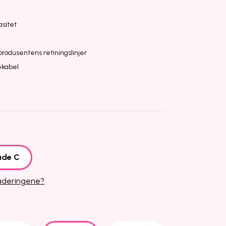
sitet
 produsentens retiningslinjer
ekabel
ade C
raderingene?