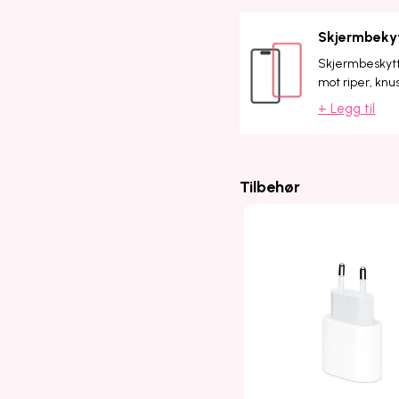
Skjermbeky
Skjermbeskytte
mot riper, knu
+ Legg til
Tilbehør