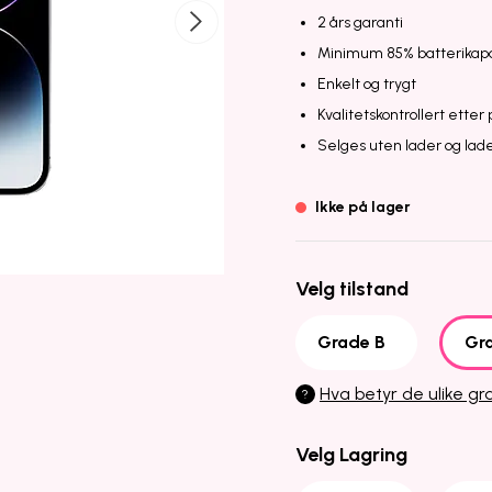
2 års garanti
Minimum 85% batterikapa
Enkelt og trygt
Kvalitetskontrollert etter
Selges uten lader og lad
Ikke på lager
Velg tilstand
Grade B
Gr
Hva betyr de ulike g
?
Velg Lagring