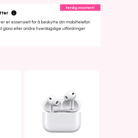
Ferdig montert!
tter
r er essensielt for å beskytte din mobiltelefon
st glass eller andre hverdagslige utfordringer.