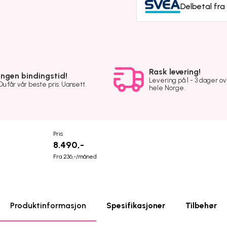
Delbetal fr
Rask levering!
Ingen bindingstid!
Levering på 1 - 3 dager o
Du får vår beste pris. Uansett.
hele Norge.
Pris
8.490,-
Fra 236,-/måned
Produktinformasjon
Spesifikasjoner
Tilbehør