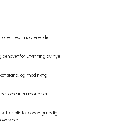
 iPhone med imponerende
og behovet for utvinning av nye
ket stand, og med riktig
gghet om at du mottar et
kk. Her blir telefonen grundig
mføres
her.