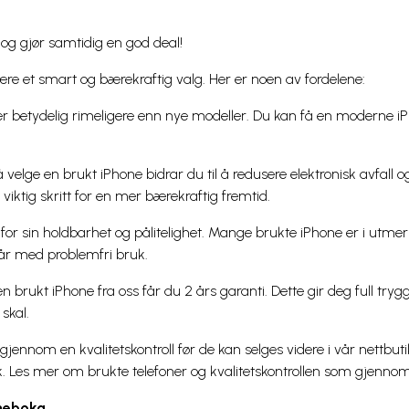
– og gjør samtidig en god deal!
re et smart og bærekraftig valg. Her er noen av fordelene:
er betydelig rimeligere enn nye modeller. Du kan få en moderne
 velge en brukt iPhone bidrar du til å redusere elektronisk avfall 
 viktig skritt for en mer bærekraftig fremtid.
for sin holdbarhet og pålitelighet. Mange brukte iPhone er i utmer
 år med problemfri bruk.
n brukt iPhone fra oss får du 2 års garanti. Dette gir deg full try
skal.
gjennom en kvalitetskontroll før de kan selges videre i vår nettbuti
sk. Les mer om brukte telefoner og kvalitetskontrollen som gjenno
mmeboka.