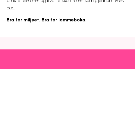
brukte telefoner og kvalitetskontrollen som gjennomføres
her.
Bra for miljøet. Bra for lommeboka.
Snarveier
Kundeservice
Mer
Utlandspriser
Prisliste
Blogg
Dekning og drift
Mobilhjelp
Chili Kompis
Chilimobil-appen
Faktura
Emoji
Bli kunde
Fri data
Nettstedsoversikt
Chilimobil
Om Chilimobil
Personvern
Informasjonskapsler