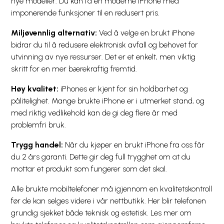
nye modeller. Du kan få en moderne iPhone med
imponerende funksjoner til en redusert pris.
Miljøvennlig alternativ:
Ved å velge en brukt iPhone
bidrar du til å redusere elektronisk avfall og behovet for
utvinning av nye ressurser. Det er et enkelt, men viktig
skritt for en mer bærekraftig fremtid.
Høy kvalitet:
iPhones er kjent for sin holdbarhet og
pålitelighet. Mange brukte iPhone er i utmerket stand, og
med riktig vedlikehold kan de gi deg flere år med
problemfri bruk.
Trygg handel:
Når du kjøper en brukt iPhone fra oss får
du 2 års garanti. Dette gir deg full trygghet om at du
mottar et produkt som fungerer som det skal.
Alle brukte mobiltelefoner må igjennom en kvalitetskontroll
før de kan selges videre i vår nettbutikk. Her blir telefonen
grundig sjekket både teknisk og estetisk. Les mer om