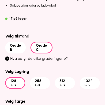
Selges uten lader og ladekabel
17 på lager
Velg tilstand
Grade
Grade
B
C
Hva betyr de ulike graderingene?
?
Velg Lagring
128
256
512
1024
GB
GB
GB
GB
Velg farge