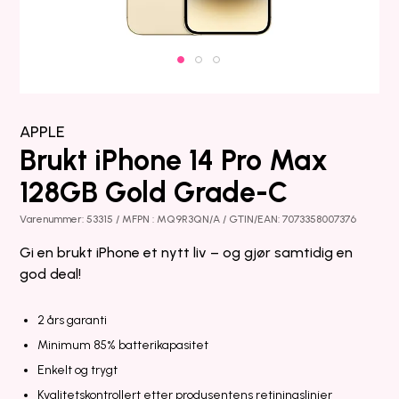
APPLE
Brukt iPhone 14 Pro Max
128GB Gold Grade-C
Varenummer: 53315 / MFPN : MQ9R3QN/A / GTIN/EAN: 7073358007376
Gi en brukt iPhone et nytt liv – og gjør samtidig en
god deal!
2 års garanti
Minimum 85% batterikapasitet
Enkelt og trygt
Kvalitetskontrollert etter produsentens retiningslinjer