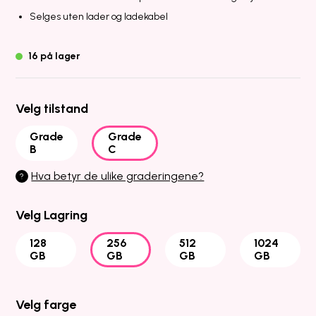
Selges uten lader og ladekabel
16 på lager
Velg tilstand
Grade
Grade
B
C
Hva betyr de ulike graderingene?
?
Velg Lagring
128
256
512
1024
GB
GB
GB
GB
Velg farge