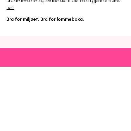
brukte telefoner og kvalitetskontrollen som gjennomføres
her.
Bra for miljøet. Bra for lommeboka.
Snarveier
Kundeservice
Mer
Utlandspriser
Prisliste
Blogg
Dekning og drift
Mobilhjelp
Chili Kompis
Chilimobil-appen
Faktura
Emoji
Bli kunde
Fri data
Nettstedsoversikt
Chilimobil
Om Chilimobil
Personvern
Informasjonskapsler