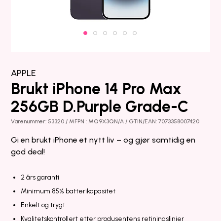
APPLE
Brukt iPhone 14 Pro Max
256GB D.Purple Grade-C
Varenummer: 53320 / MFPN : MQ9X3QN/A / GTIN/EAN: 7073358007420
Gi en brukt iPhone et nytt liv – og gjør samtidig en
god deal!
2 års garanti
Minimum 85% batterikapasitet
Enkelt og trygt
Kvalitetskontrollert etter produsentens retiningslinjer