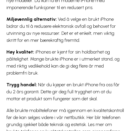
nye modeller. Du kan få en moderne iPhone med
imponerende funksjoner til en redusert pris.
Miljøvennlig alternativ:
Ved å velge en brukt iPhone
bidrar du til å redusere elektronisk avfall og behovet for
utvinning av nye ressurser. Det er et enkelt, men viktig
skritt for en mer bærekraftig fremtid.
Høy kvalitet:
iPhones er kjent for sin holdbarhet og
pålitelighet. Mange brukte iPhone er i utmerket stand, og
med riktig vedlikehold kan de gi deg flere år med
problemfri bruk.
Trygg handel:
Når du kjøper en brukt iPhone fra oss får
du 2 års garanti. Dette gir deg full trygghet om at du
mottar et produkt som fungerer som det skal.
Alle brukte mobiltelefoner må igjennom en kvalitetskontroll
før de kan selges videre i vår nettbutikk. Her blir telefonen
grundig sjekket både teknisk og estetisk. Les mer om