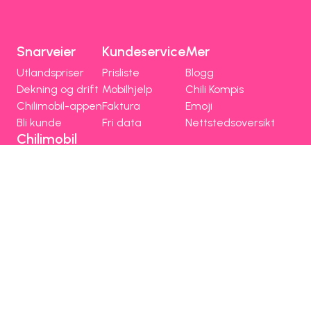
Snarveier
Kundeservice
Mer
Utlandspriser
Prisliste
Blogg
Dekning og drift
Mobilhjelp
Chili Kompis
Chilimobil-appen
Faktura
Emoji
Bli kunde
Fri data
Nettstedsoversikt
Chilimobil
Om Chilimobil
Personvern
Informasjonskapsler
Vilkår, angrerett og klage
Spørsmål og hjelp
Om Chilimobil