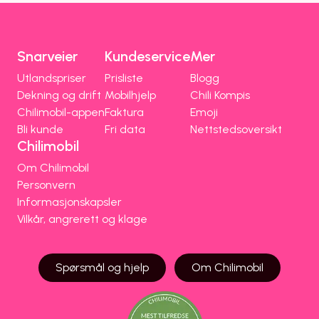
Snarveier
Kundeservice
Mer
Utlandspriser
Prisliste
Blogg
Dekning og drift
Mobilhjelp
Chili Kompis
Chilimobil-appen
Faktura
Emoji
Bli kunde
Fri data
Nettstedsoversikt
Chilimobil
Om Chilimobil
Personvern
Informasjonskapsler
Vilkår, angrerett og klage
Spørsmål og hjelp
Om Chilimobil