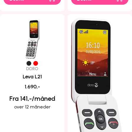
DORO
Leva L21
1.690,-
Fra 141,-/måned
over 12 måneder