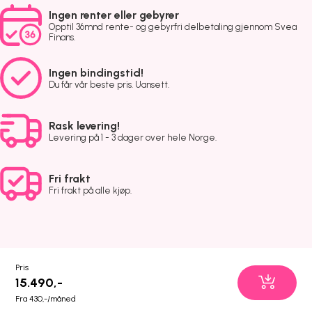
Ingen renter eller gebyrer
Opptil 36mnd rente- og gebyrfri delbetaling gjennom Svea
Finans.
Ingen bindingstid!
Du får vår beste pris. Uansett.
Rask levering!
Levering på 1 - 3 dager over hele Norge.
Fri frakt
Fri frakt på alle kjøp.
Pris
15.490,-
Fra 430,-/måned