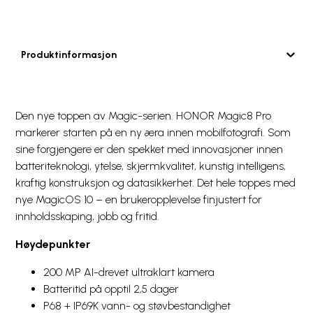
Produktinformasjon
Den nye toppen av Magic-serien. HONOR Magic8 Pro
markerer starten på en ny æra innen mobilfotografi. Som
sine forgjengere er den spekket med innovasjoner innen
batteriteknologi, ytelse, skjermkvalitet, kunstig intelligens,
kraftig konstruksjon og datasikkerhet. Det hele toppes med
nye MagicOS 10 – en brukeropplevelse finjustert for
innholdsskaping, jobb og fritid.
Høydepunkter
200 MP AI-drevet ultraklart kamera
Batteritid på opptil 2,5 dager
P68 + IP69K vann- og støvbestandighet