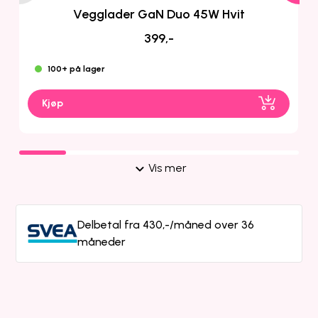
Vegglader GaN Duo 45W Hvit
399,-
100+ på lager
Kjøp
Vis mer
Delbetal fra 430,-/måned over 36
måneder