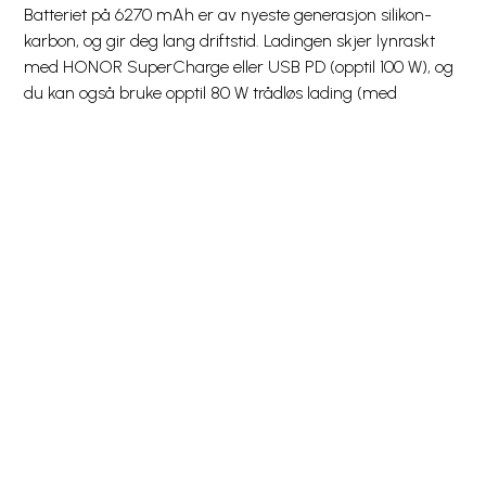
Batteriet på 6270 mAh er av nyeste generasjon silikon-
karbon, og gir deg lang driftstid. Ladingen skjer lynraskt
med HONOR SuperCharge eller USB PD (opptil 100 W), og
du kan også bruke opptil 80 W trådløs lading (med
kompatibel HONOR-ladeplate). Enheten støtter omvendt
lading – både kablet og trådløst – slik at du kan dele strøm
med tilbehør eller venner.
Holdbarhet for alle situasjoner
Magic8 Pro er SGS-sertifisert for fall og utstyrt med
HONOR NanoCrystal Shield som beskytter skjermen mot
riper og støt. Med IP68, IP69 og IP69K-klassifisering tåler
den vannsprut, støv og til og med høytrykksspyling. Skulle
høyttaleren bli våt, kan du aktivere en smart lavfrekvent
lydpuls som presser ut fukt og støv.
AI som forstår deg – og verden rundt deg
HONOR Magic8 Pro er proppfull av nyttige AI-funksjoner.
Den gjør arbeid enklere, reiser mer sømløse, og hjelper deg