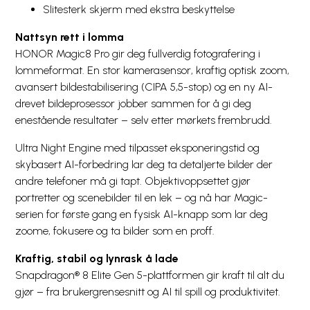
Slitesterk skjerm med ekstra beskyttelse
Nattsyn rett i lomma
HONOR Magic8 Pro gir deg fullverdig fotografering i
lommeformat. En stor kamerasensor, kraftig optisk zoom,
avansert bildestabilisering (CIPA 5,5-stop) og en ny AI-
drevet bildeprosessor jobber sammen for å gi deg
enestående resultater – selv etter mørkets frembrudd.
Ultra Night Engine med tilpasset eksponeringstid og
skybasert AI-forbedring lar deg ta detaljerte bilder der
andre telefoner må gi tapt. Objektivoppsettet gjør
portretter og scenebilder til en lek – og nå har Magic-
serien for første gang en fysisk AI-knapp som lar deg
zoome, fokusere og ta bilder som en proff.
Kraftig, stabil og lynrask å lade
Snapdragon® 8 Elite Gen 5-plattformen gir kraft til alt du
gjør – fra brukergrensesnitt og AI til spill og produktivitet.