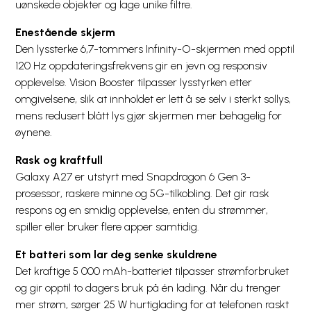
uønskede objekter og lage unike filtre.
Enestående skjerm
Den lyssterke 6,7-tommers Infinity-O-skjermen med opptil
120 Hz oppdateringsfrekvens gir en jevn og responsiv
opplevelse. Vision Booster tilpasser lysstyrken etter
omgivelsene, slik at innholdet er lett å se selv i sterkt sollys,
mens redusert blått lys gjør skjermen mer behagelig for
øynene.
Rask og kraftfull
Galaxy A27 er utstyrt med Snapdragon 6 Gen 3-
prosessor, raskere minne og 5G-tilkobling. Det gir rask
respons og en smidig opplevelse, enten du strømmer,
spiller eller bruker flere apper samtidig.
Et batteri som lar deg senke skuldrene
Det kraftige 5 000 mAh-batteriet tilpasser strømforbruket
og gir opptil to dagers bruk på én lading. Når du trenger
mer strøm, sørger 25 W hurtiglading for at telefonen raskt