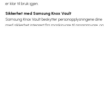
er klar til bruk igjen.
Sikkerhet med Samsung Knox Vault
Samsung Knox Vault beskytter personopplysningene dine
med sikkerhet integrert fra maskinvare til programvare, og
gir sikkerhetsoppdateringer i opptil seks år.
Holdbar med IP64-klassifisering
Galaxy A27 er utviklet for å tåle hverdagens utfordringer
og har IP64-klassifisering. Det betyr at telefonen er
beskyttet mot støv og vannsprut fra alle retninger.
Nær minnene dine
Med opptil 256 GB intern lagringsplass har du god plass til
bilder, videoer og apper. Du kan også utvide lagringen
med opptil 2 TB ved hjelp av et microSD-kort.
Alt blir bedre med god lyd
Stereohøyttalere med Dolby Atmos gir en fyldig og
engasjerende lydopplevelse, enten du hører på musikk, ser