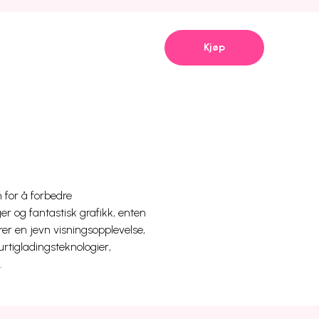
Kjøp
for å forbedre
og fantastisk grafikk, enten
rer en jevn visningsopplevelse,
rtigladingsteknologier,
.