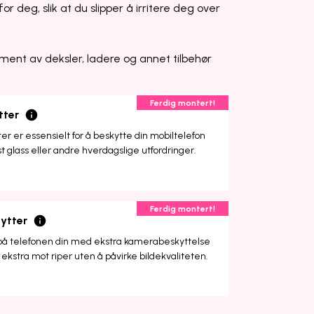
or deg, slik at du slipper å irritere deg over
ment av deksler, ladere og annet tilbehør
Ferdig montert!
tter
r er essensielt for å beskytte din mobiltelefon
st glass eller andre hverdagslige utfordringer.
Ferdig montert!
ytter
på telefonen din med ekstra kamerabeskyttelse
ekstra mot riper uten å påvirke bildekvaliteten.