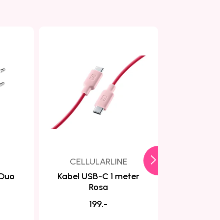
CELLULARLINE
CELLU
 Duo
Kabel USB-C 1 meter
Vegglade
Rosa
R
199,-
2