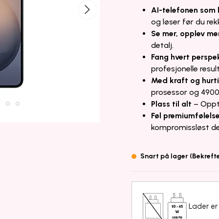
AI-telefonen som 
og løser før du re
Se mer, opplev me
detalj.
Fang hvert perspe
profesjonelle resul
Med kraft og hurt
prosessor og 4900
Plass til alt
– Oppti
Føl premiumfølels
kompromissløst de
Snart på lager (Bekreft
Lader er 