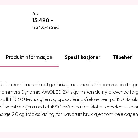
Pris
15.490,-
Fra 430,-/måned
Produktinformasjon
Spesifikasjoner
Tilbehør
efon kombinerer kraftige funksjoner med et imponerende design 
7-tommers Dynamic AMOLED 2X-skjerm kan du nyte levende farger 
er spill. HDR10±teknologien og oppdateringsfrekvensen på 120 Hz sik
er. I kombinasjon med et 4900 mAh-batteri støtter enheten ulike hu
ge 2.0 og trådløs lading, for uavbrutt bruk gjennom hele dagen