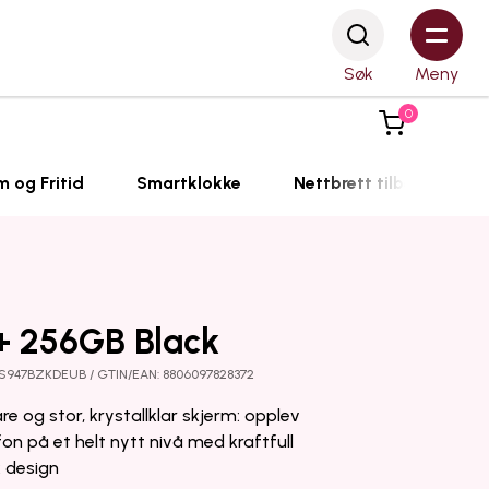
Søk
Meny
0
m og Fritid
Smartklokke
Nettbrett tilbehør
+ 256GB Black
-S947BZKDEUB / GTIN/EAN: 8806097828372
 og stor, krystallklar skjerm: opplev
on på et helt nytt nivå med kraftfull
k design