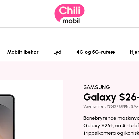
Mobiltilbehør
Lyd
4G og 5G-rutere
Hje
SAMSUNG
Galaxy S26
Varenummer: 78613 / MFPN : SM
Banebrytende maskinvare
Galaxy S26+, en AI-telef
trippelkamera og ikonis