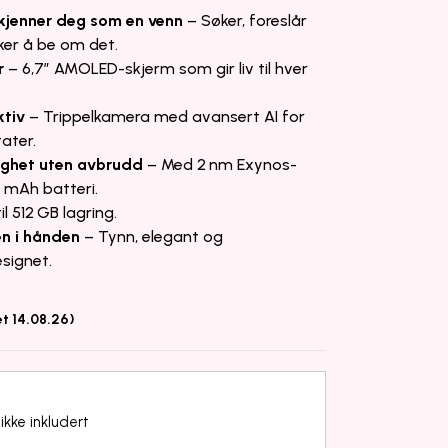
kjenner deg som en venn
– Søker, foreslår
kker å be om det.
r
– 6,7″ AMOLED-skjerm som gir liv til hver
ktiv
– Trippelkamera med avansert AI for
tater.
ighet uten avbrudd
– Med 2 nm Exynos-
 mAh batteri.
l 512 GB lagring.
en i hånden
– Tynn, elegant og
signet.
et 14.08.26)
ikke inkludert