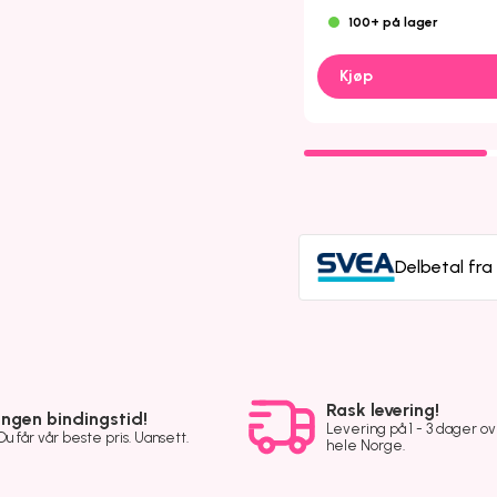
100+ på lager
Kjøp
Delbetal fr
Rask levering!
Ingen bindingstid!
Levering på 1 - 3 dager o
Du får vår beste pris. Uansett.
hele Norge.