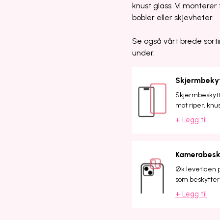
knust glass. Vi monterer f
bobler eller skjevheter.
Se også vårt brede sorti
under.
Skjermbeky
Skjermbeskytte
mot riper, knu
+ Legg til
Kamerabesk
Øk levetiden 
som beskytter 
+ Legg til