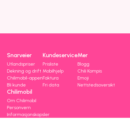
Snarveier
Kundeservice
Mer
Utlandspriser
Prisliste
Blogg
Dekning og drift
Mobilhjelp
Chili Kompis
Chilimobil-appen
Faktura
Emoji
Bli kunde
Fri data
Nettstedsoversikt
Chilimobil
Om Chilimobil
Personvern
Informasjonskapsler
Vilkår, angrerett og klage