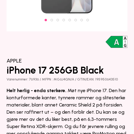
APPLE
iPhone 17 256GB Black
Varenummer: 76936 / MFPN : MG6J4QN/A / GTIN/EAN: 195950643510
Helt herlig - enda sterkere.
Møt nye iPhone 17. Den har
konturformede kanter, tynnere rammer og slitesterke
materialer, blant annet Ceramic Shield 2 på forsiden.
Den ser raffinert ut – og den forblir det. Du kan se og
gjøre mer av det du liker best, på en 6,3-tommers
Super Retina XDR-skjerm. Og du får jevnere rulling og
mer oppslukende gaming takket være ProMotion med