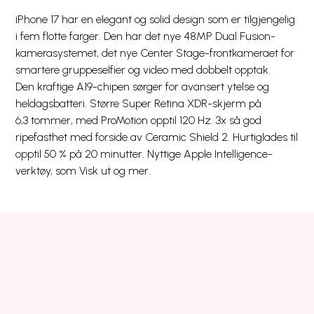
iPhone 17 har en elegant og solid design som er tilgjengelig
i fem flotte farger. Den har det nye 48MP Dual Fusion-
kamerasystemet, det nye Center Stage-frontkameraet for
smartere gruppeselfier og video med dobbelt opptak.
Den kraftige A19-chipen sørger for avansert ytelse og
heldagsbatteri. Større Super Retina XDR-skjerm på
6,3 tommer, med ProMotion opptil 120 Hz. 3x så god
ripefasthet med forside av Ceramic Shield 2. Hurtiglades til
opptil 50 % på 20 minutter. Nyttige Apple Intelligence-
verktøy, som Visk ut og mer.