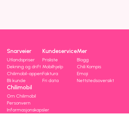
Snarveier
Kundeservice
Mer
Utlandspriser
Prisliste
Blogg
Dekning og drift
Mobilhjelp
Chili Kompis
Chilimobil-appen
Faktura
Emoji
Bli kunde
Fri data
Nettstedsoversikt
Chilimobil
Om Chilimobil
Personvern
Informasjonskapsler
Vilkår, angrerett og klage