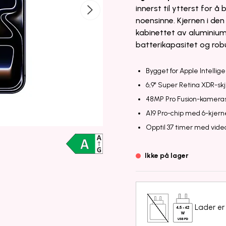
innerst til ytterst for å
noensinne. Kjernen i de
kabinettet av aluminium
batterikapasitet og rob
Bygget for Apple Intellig
6,9" Super Retina XDR-sk
48MP Pro Fusion-kamera
A19 Pro-chip med 6-kjer
Opptil 37 timer med video
Ikke på lager
Lader er 