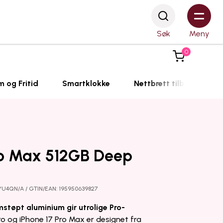
Søk
Meny
0
m og Fritid
Smartklokke
Nettbrett tilbehør
ro Max 512GB Deep
YU4QN/A / GTIN/EAN: 195950639827
støpt aluminium gir utrolige Pro-
ro og iPhone 17 Pro Max er designet fra