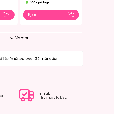
100+ på lager
100+ på lage
Kjøp
Kjøp
Vis mer
a 583,-/måned over 36 måneder
Fri frakt
ver
Fri frakt på alle kjøp.