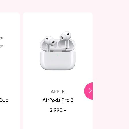
APPLE
 Duo
AirPods Pro 3
MagSafe 
med 
2.990,-
3