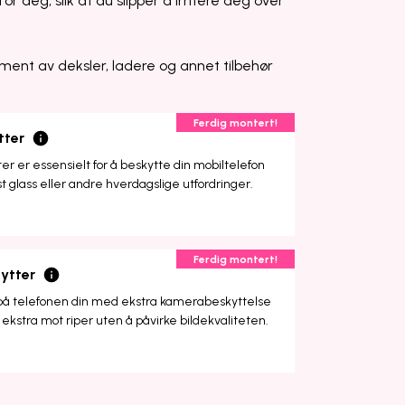
or deg, slik at du slipper å irritere deg over
ment av deksler, ladere og annet tilbehør
Ferdig montert!
tter
r er essensielt for å beskytte din mobiltelefon
st glass eller andre hverdagslige utfordringer.
Ferdig montert!
ytter
på telefonen din med ekstra kamerabeskyttelse
ekstra mot riper uten å påvirke bildekvaliteten.