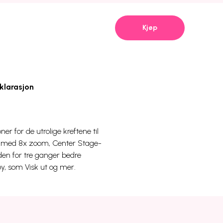
Kjøp
klarasjon
er for de utrolige kreftene til
g med 8x zoom, Center Stage-
den for tre ganger bedre
y, som Visk ut og mer.