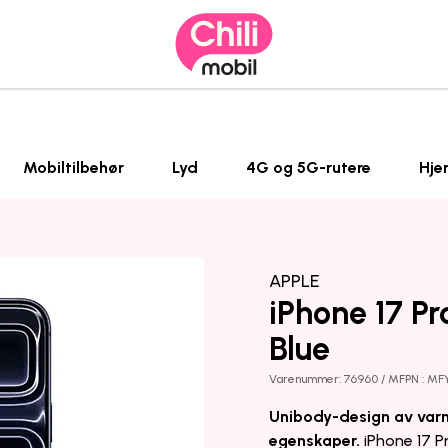
Mobiltilbehør
Lyd
4G og 5G-rutere
Hje
APPLE
iPhone 17 P
Blue
Varenummer: 76960 / MFPN : MF
Unibody-design av varm
egenskaper.
iPhone 17 P