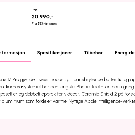
Pris
20.990,-
Fra 583,-/måned
nformasjon
Spesifikasjoner
Tilbehør
Energide
ne 17 Pro gjør den svært robust, gir banebrytende batteritid og åpn
ion-kamerasystemet har den lengste iPhone-telelinsen noen gan
eselfier og dobbelt opptak for videoer. Ceramic Shield 2 på forsi
v aluminium som fordeler varme. Nyttige Apple Intelligence-verktø