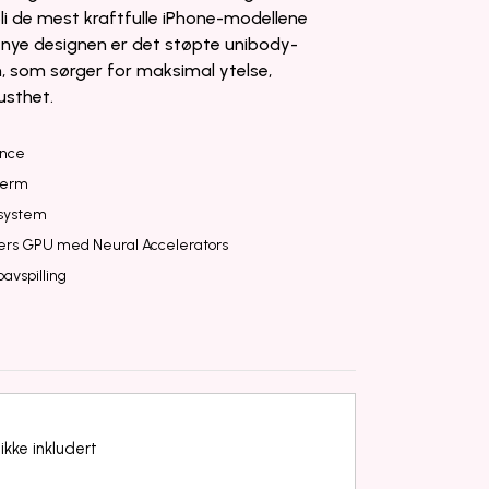
 bli de mest kraftfulle iPhone-modellene
n nye designen er det støpte unibody-
, som sørger for maksimal ytelse,
usthet.
ence
jerm
system
ners GPU med Neural Accelerators
avspilling
ikke inkludert