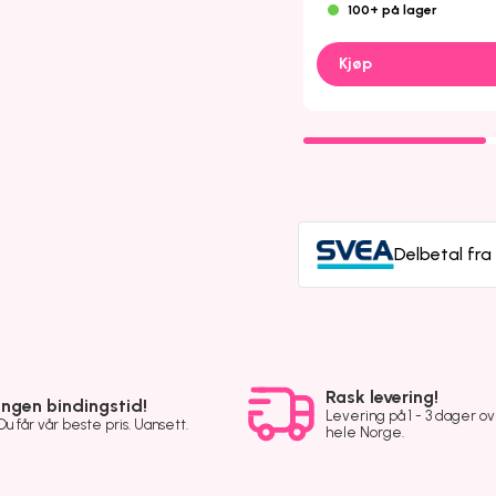
100+ på lager
Kjøp
Delbetal fr
Rask levering!
Ingen bindingstid!
Levering på 1 - 3 dager o
Du får vår beste pris. Uansett.
hele Norge.