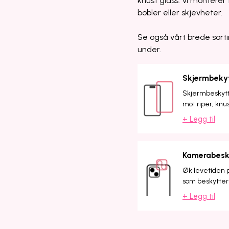
knust glass. Vi monterer f
bobler eller skjevheter.
Se også vårt brede sorti
under.
Skjermbeky
Skjermbeskytte
mot riper, knu
+ Legg til
Kamerabesk
Øk levetiden 
som beskytter 
+ Legg til