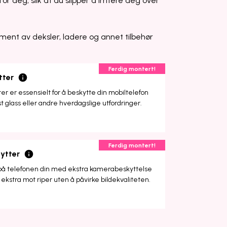
or deg, slik at du slipper å irritere deg over
ment av deksler, ladere og annet tilbehør
Ferdig montert!
tter
r er essensielt for å beskytte din mobiltelefon
st glass eller andre hverdagslige utfordringer.
Ferdig montert!
ytter
på telefonen din med ekstra kamerabeskyttelse
ekstra mot riper uten å påvirke bildekvaliteten.