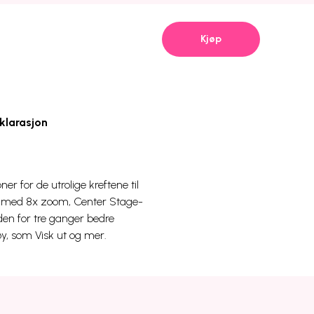
Kjøp
klarasjon
er for de utrolige kreftene til
g med 8x zoom, Center Stage-
den for tre ganger bedre
y, som Visk ut og mer.