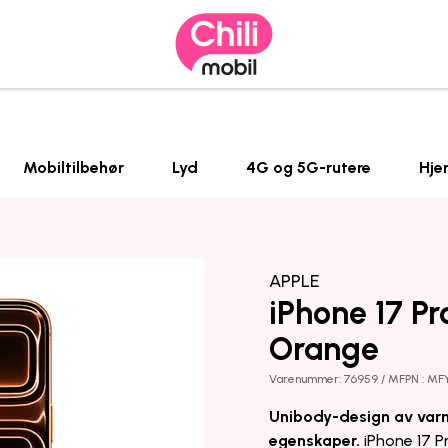
Mobiltilbehør
Lyd
4G og 5G-rutere
Hje
APPLE
iPhone 17 P
Orange
Varenummer: 76959 / MFPN : MF
Unibody-design av varm
egenskaper.
iPhone 17 P