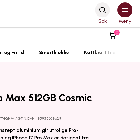
Søk
Meny
0
m og Fritid
Smartklokke
Nettbrett tilbehør
ro Max 512GB Cosmic
YT4QN/A / GTIN/EAN: 195950639629
støpt aluminium gir utrolige Pro-
ro og iPhone 17 Pro Max er designet fra