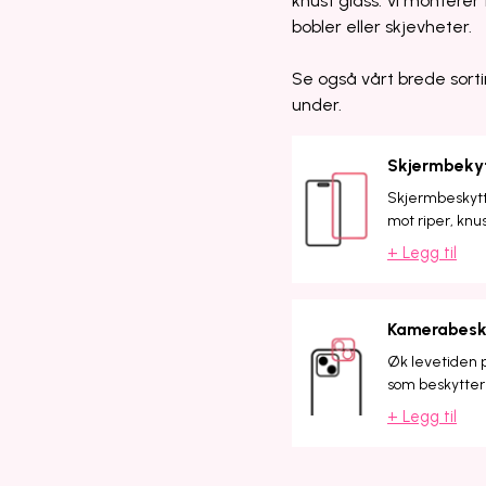
knust glass. Vi monterer f
bobler eller skjevheter.
Se også vårt brede sorti
under.
Skjermbeky
Skjermbeskytte
mot riper, knu
+ Legg til
Kamerabesk
Øk levetiden 
som beskytter 
+ Legg til