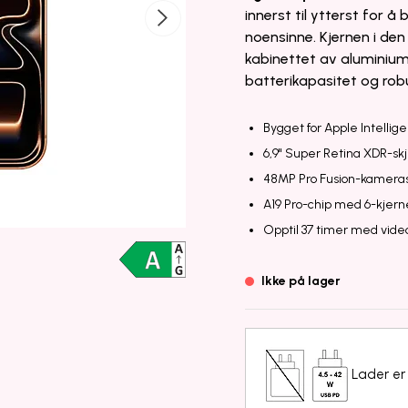
innerst til ytterst for å
noensinne. Kjernen i de
kabinettet av aluminium
batterikapasitet og rob
Bygget for Apple Intellig
6,9" Super Retina XDR-sk
48MP Pro Fusion-kamera
A19 Pro-chip med 6-kjer
Opptil 37 timer med video
Ikke på lager
Lader er 