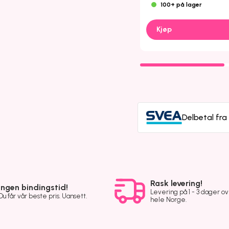
100+ på lager
Kjøp
Delbetal fr
Rask levering!
Ingen bindingstid!
Levering på 1 - 3 dager o
Du får vår beste pris. Uansett.
hele Norge.