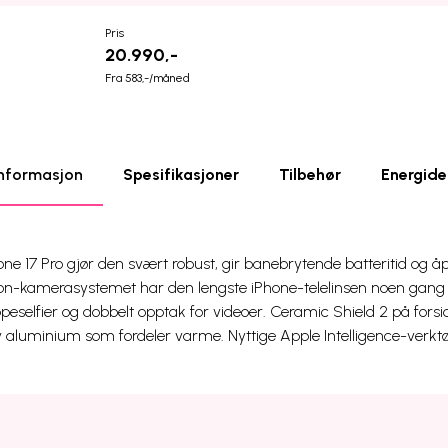
Pris
20.990,-
Fra 583,-/måned
nformasjon
Spesifikasjoner
Tilbehør
Energide
ne 17 Pro gjør den svært robust, gir banebrytende batteritid og åpn
ion-kamerasystemet har den lengste iPhone-telelinsen noen gan
eselfier og dobbelt opptak for videoer. Ceramic Shield 2 på forsi
v aluminium som fordeler varme. Nyttige Apple Intelligence-verktø