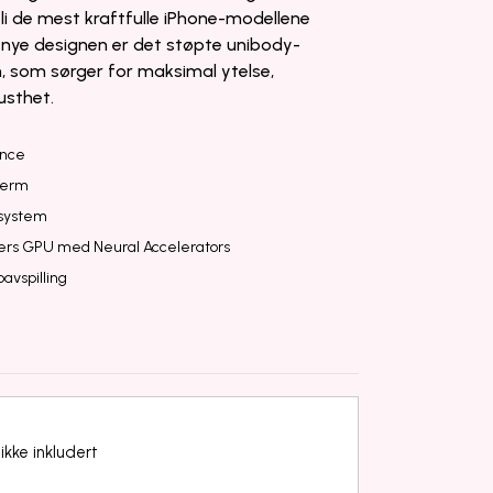
 bli de mest kraftfulle iPhone-modellene
n nye designen er det støpte unibody-
, som sørger for maksimal ytelse,
usthet.
ence
jerm
system
ners GPU med Neural Accelerators
avspilling
ikke inkludert