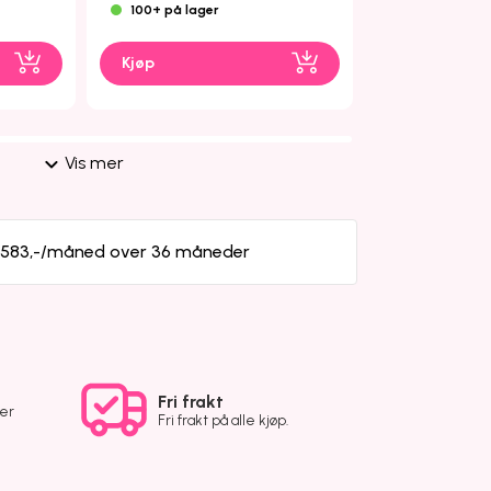
100+ på lager
100+ på lage
Kjøp
Kjøp
Vis mer
a 583,-/måned over 36 måneder
Fri frakt
ver
Fri frakt på alle kjøp.