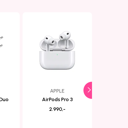
APPLE
 Duo
AirPods Pro 3
MagSafe 
med 
2.990,-
3