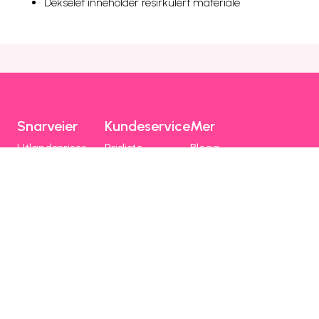
Dekselet inneholder resirkulert materiale
Snarveier
Kundeservice
Mer
Utlandspriser
Prisliste
Blogg
Dekning og drift
Mobilhjelp
Chili Kompis
Chilimobil-appen
Faktura
Emoji
Bli kunde
Fri data
Nettstedsoversikt
Chilimobil
Om Chilimobil
Personvern
Informasjonskapsler
Vilkår, angrerett og klage