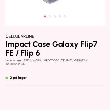
CELLULARLINE
Impact Case Galaxy Flip7
FE / Flip 6
Varenummer: 75121 / MFPN : IMPACTCGALZFLIP6T / GTIN/EAN:
8018080484155
2 på lager