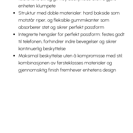
enheten klumpete
Struktur med doble materialer: hard bakside som
motstår riper, og fleksible gummikanter som
absorberer støt og sikrer perfekt passform
Integrerte hengsler for perfekt passform: festes godt
til telefonen, forhindrer indre bevegelser og sikrer
kontinuerlig beskyttelse
Maksimal beskyttelse uten å kompromisse med stil:
kombinasjonen av førsteklasses materialer og
gjennomsiktig finish fremhever enhetens design
Snarveier
Kundeservice
Mer
Utlandspriser
Prisliste
Blogg