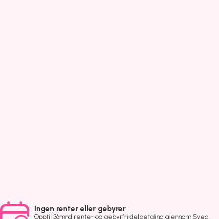
Ingen renter eller gebyrer
Opptil 36mnd rente- og gebyrfri delbetaling gjennom Svea