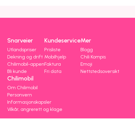
Snarveier
Kundeservice
Mer
Utlandspriser
Prisliste
Blogg
Dekning og drift
Mobilhjelp
Chili Kompis
Chilimobil-appen
Faktura
Emoji
Bli kunde
Fri data
Nettstedsoversikt
Chilimobil
Om Chilimobil
Personvern
Informasjonskapsler
Vilkår, angrerett og klage
Spørsmål og hjelp
Om Chilimobil