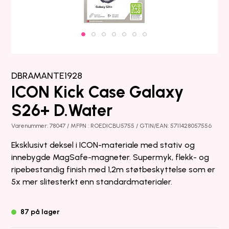
DBRAMANTE1928
ICON Kick Case Galaxy
S26+ D.Water
Varenummer: 78047 / MFPN : ROEDICBU5755 / GTIN/EAN: 5711428057556
Eksklusivt deksel i ICON-materiale med stativ og
innebygde MagSafe-magneter. Supermyk, flekk- og
ripebestandig finish med 1,2m støtbeskyttelse som er
5x mer slitesterkt enn standardmaterialer.
87 på lager