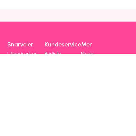
Snarveier
Kundeservice
Mer
Utlandspriser
Prisliste
Blogg
Dekning og drift
Mobilhjelp
Chili Kompis
Chilimobil-appen
Faktura
Emoji
Bli kunde
Fri data
Nettstedsoversikt
Chilimobil
Om Chilimobil
Personvern
Informasjonskapsler
Vilkår, angrerett og klage
Spørsmål og hjelp
Om Chilimobil