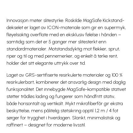
Innovasjon møter slitestyrke. Roskilde MagSafe Kickstand-
dekselet er laget av ICON-materiale som gir en supermyk,
fløyelsaktig overflate med en eksklusiv følelse i hånden –
samtidig som det er 5 ganger mer slitesterkt enn
standardmaterialer. Motstandsdyktig mot flekker, sprut,
riper og til og med pennemerker, og enkelt å tørke rent,
holder det sitt elegante uttrykk over tid.
Laget av GRS-sertifiserte resirkulerte materialer og 100 %
resirkulerbart, kombinerer det ansvarlig design med daglig
funksjonalitet. Det innebygde MagSafe-kompatible stativet
støtter trådløs lading og fungerer som håndfritt stativ,
både horisontalt og vertikalt. Mykt mikrofiberfôr gir ekstra
beskyttelse, mens pålitelig støtsikring opptil 1,2 m / 4 fot
sørger for trygghet i hverdagen. Slankt, minimalistisk og
raffinert – designet for moderne livsstil.