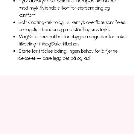
Hybridbeskyttelse: Solid PC-hardplast kombinert
med myk flytende silikon for støtdemping og
komfort.
Soft Coating-teknologi: Silkemyk overflate som føles
behagelig i hånden og motstår fingeravtrykk.
MagSafe-kompatibel: Innebygde magneter for enkel
tilkobling til MagSafe-tilbehør.
Støtte for trådløs lading: Ingen behov for å fjerne
dekselet — bare legg det på og lad.