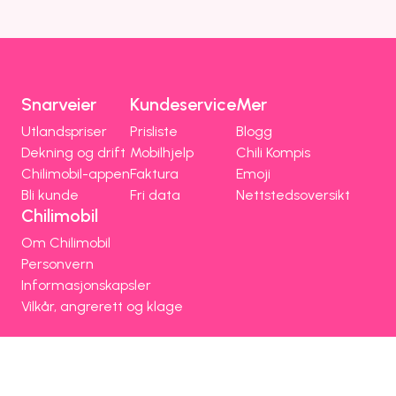
Snarveier
Kundeservice
Mer
Utlandspriser
Prisliste
Blogg
Dekning og drift
Mobilhjelp
Chili Kompis
Chilimobil-appen
Faktura
Emoji
Bli kunde
Fri data
Nettstedsoversikt
Chilimobil
Om Chilimobil
Personvern
Informasjonskapsler
Vilkår, angrerett og klage
Spørsmål og hjelp
Om Chilimobil