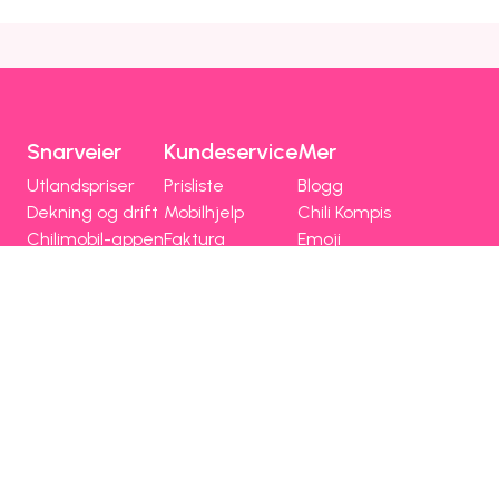
Snarveier
Kundeservice
Mer
Utlandspriser
Prisliste
Blogg
Dekning og drift
Mobilhjelp
Chili Kompis
Chilimobil-appen
Faktura
Emoji
Bli kunde
Fri data
Nettstedsoversikt
Chilimobil
Om Chilimobil
Personvern
Informasjonskapsler
Vilkår, angrerett og klage
Spørsmål og hjelp
Om Chilimobil