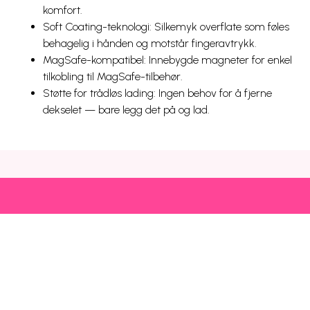
komfort.
Soft Coating-teknologi: Silkemyk overflate som føles
behagelig i hånden og motstår fingeravtrykk.
MagSafe-kompatibel: Innebygde magneter for enkel
tilkobling til MagSafe-tilbehør.
Støtte for trådløs lading: Ingen behov for å fjerne
dekselet — bare legg det på og lad.
Snarveier
Kundeservice
Mer
Utlandspriser
Prisliste
Blogg
Dekning og drift
Mobilhjelp
Chili Kompis
Chilimobil-appen
Faktura
Emoji
Bli kunde
Fri data
Nettstedsoversikt