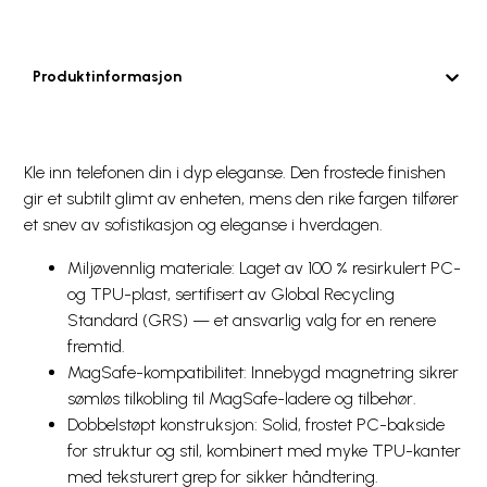
Produktinformasjon
Kle inn telefonen din i dyp eleganse. Den frostede finishen
gir et subtilt glimt av enheten, mens den rike fargen tilfører
et snev av sofistikasjon og eleganse i hverdagen.
Miljøvennlig materiale: Laget av 100 % resirkulert PC-
og TPU-plast, sertifisert av Global Recycling
Standard (GRS) — et ansvarlig valg for en renere
fremtid.
MagSafe-kompatibilitet: Innebygd magnetring sikrer
sømløs tilkobling til MagSafe-ladere og tilbehør.
Dobbelstøpt konstruksjon: Solid, frostet PC-bakside
for struktur og stil, kombinert med myke TPU-kanter
med teksturert grep for sikker håndtering.