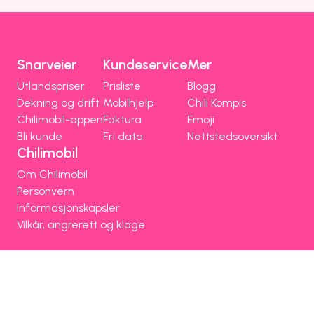
Snarveier
Kundeservice
Mer
Utlandspriser
Prisliste
Blogg
Dekning og drift
Mobilhjelp
Chili Kompis
Chilimobil-appen
Faktura
Emoji
Bli kunde
Fri data
Nettstedsoversikt
Chilimobil
Om Chilimobil
Personvern
Informasjonskapsler
Vilkår, angrerett og klage
Spørsmål og hjelp
Om Chilimobil