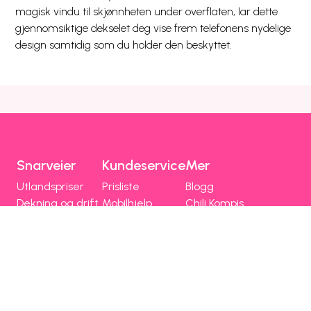
magisk vindu til skjønnheten under overflaten, lar dette
gjennomsiktige dekselet deg vise frem telefonens nydelige
design samtidig som du holder den beskyttet.
Snarveier
Kundeservice
Mer
Utlandspriser
Prisliste
Blogg
Dekning og drift
Mobilhjelp
Chili Kompis
Chilimobil-appen
Faktura
Emoji
Bli kunde
Fri data
Nettstedsoversikt
Chilimobil
Om Chilimobil
Personvern
Informasjonskapsler