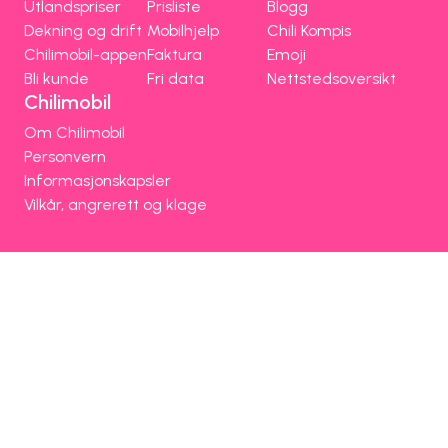
Utlandspriser
Prisliste
Blogg
Dekning og drift
Mobilhjelp
Chili Kompis
Chilimobil-appen
Faktura
Emoji
Bli kunde
Fri data
Nettstedsoversikt
Chilimobil
Om Chilimobil
Personvern
Informasjonskapsler
Vilkår, angrerett og klage
Spørsmål og hjelp
Om Chilimobil