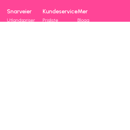
Snarveier
Kundeservice
Mer
Utlandspriser
Prisliste
Blogg
Dekning og drift
Mobilhjelp
Chili Kompis
Chilimobil-appen
Faktura
Emoji
Bli kunde
Fri data
Nettstedsoversikt
Chilimobil
Om Chilimobil
Personvern
Informasjonskapsler
Vilkår, angrerett og klage
Spørsmål og hjelp
Om Chilimobil