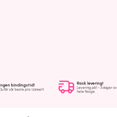
Rask levering!
Ingen bindingstid!
Levering på 1 - 3 dager o
Du får vår beste pris. Uansett.
hele Norge.