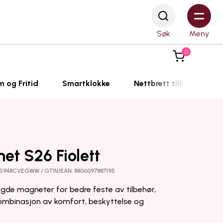
Søk
Meny
0
m og Fritid
Smartklokke
Nettbrett tilbehør
et S26 Fiolett
-ES948CVEGWW / GTIN/EAN: 8806097887195
gde magneter for bedre feste av tilbehør,
kombinasjon av komfort, beskyttelse og