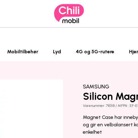
Mobiltilbehør
Lyd
4G og 5G-rutere
Hje
SAMSUNG
Silicon Magn
Varenummer: 78318 / MFPN : EF
Magnet Case har inneby
og gir en velbalansert 
enkelhet