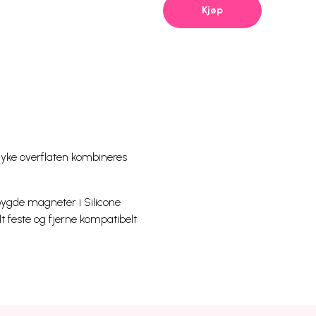
Kjøp
myke overflaten kombineres
bygde magneter i Silicone
lt feste og fjerne kompatibelt