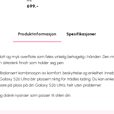
Pris
699,-
Produktinformasjon
Spesifikasjoner
att og myk overflate som føles virkelig behagelig i hånden. Den 
 slitesterk finish som holder seg pen.
lbalansert kombinasjon av komfort, beskyttelse og enkelhet. Inne
alaxy S26 Ultra blir plassert riktig for trådløs lading. Du kan enke
bare på plass på din Galaxy S26 Ultra, helt uten problemer.
g diskré nyanser som passer til stilen din.