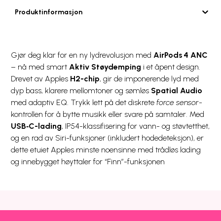
Produktinformasjon
Gjør deg klar for en ny lydrevolusjon med
AirPods 4 ANC
– nå med smart
Aktiv Støydemping
i et åpent design.
Drevet av Apples
H2-chip
, gir de imponerende lyd med
dyp bass, klarere mellomtoner og sømløs
Spatial Audio
med adaptiv EQ. Trykk lett på det diskrete
force sensor
-
kontrollen for å bytte musikk eller svare på samtaler. Med
USB‑C-lading
, IP54-klassifisering for vann- og støvtetthet,
og en rad av Siri-funksjoner (inkludert hodedeteksjon), er
dette etuiet Apples minste noensinne med trådløs lading
og innebygget høyttaler for “Finn”-funksjonen