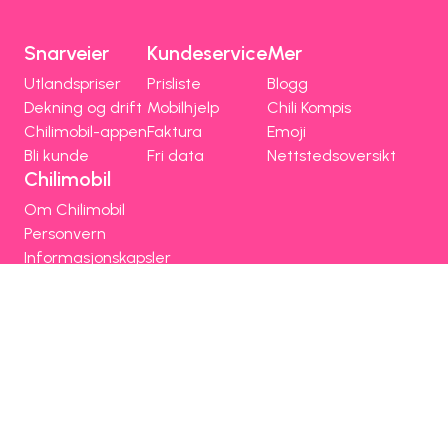
Snarveier
Kundeservice
Mer
Utlandspriser
Prisliste
Blogg
Dekning og drift
Mobilhjelp
Chili Kompis
Chilimobil-appen
Faktura
Emoji
Bli kunde
Fri data
Nettstedsoversikt
Chilimobil
Om Chilimobil
Personvern
Informasjonskapsler
Vilkår, angrerett og klage
Spørsmål og hjelp
Om Chilimobil