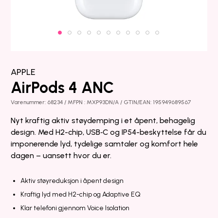
APPLE
AirPods 4 ANC
Varenummer: 68234 / MFPN : MXP93DN/A / GTIN/EAN: 195949689567
Nyt kraftig aktiv støydemping i et åpent, behagelig
design. Med H2-chip, USB‑C og IP54-beskyttelse får du
imponerende lyd, tydelige samtaler og komfort hele
dagen – uansett hvor du er.
Aktiv støyreduksjon i åpent design
Kraftig lyd med H2-chip og Adaptive EQ
Klar telefoni gjennom Voice Isolation