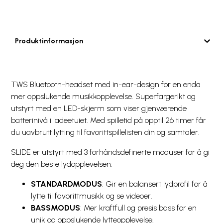
Produktinformasjon
TWS Bluetooth-headset med in-ear-design for en enda
mer oppslukende musikkopplevelse. Superfargerikt og
utstyrt med en LED-skjerm som viser gjenværende
batterinivå i ladeetuiet. Med spilletid på opptil 26 timer får
du uavbrutt lytting til favorittspillelisten din og samtaler.
SLIDE er utstyrt med 3 forhåndsdefinerte moduser for å gi
deg den beste lydopplevelsen:
STANDARDMODUS
: Gir en balansert lydprofil for å
lytte til favorittmusikk og se videoer.
BASSMODUS
: Mer kraftfull og presis bass for en
unik og oppslukende lytteopplevelse.