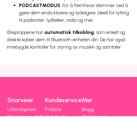
PODCASTMODUS
: For å fremheve stemmer ved å
gjøre dem enda klarere og tydeligere. Ideell for lytting
til podkaster, lydbøker, radio og mer.
Øreproppene har
automatisk tilkobling
, som enkelt og
direkte kobler dem til Bluetooth-enheten din. De har også
innebygde kontroller for styring av musikk og samtaler.
Snarveier
Kundeservice
Mer
Utlandspriser
Prisliste
Blogg
Dekning og drift
Mobilhjelp
Chili Kompis
Chilimobil-appen
Faktura
Emoji
Bli kunde
Fri data
Nettstedsoversikt