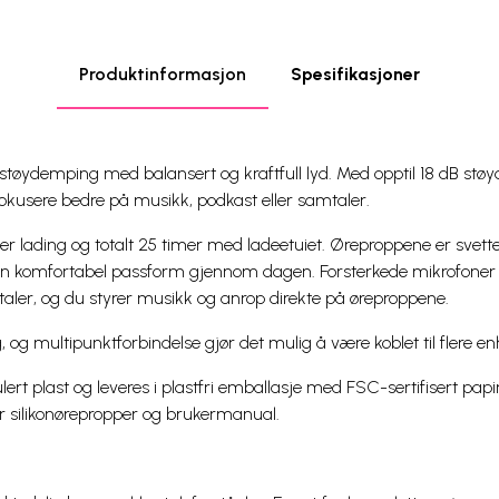
Produktinformasjon
Spesifikasjoner
støydemping med balansert og kraftfull lyd. Med opptil 18 dB st
fokusere bedre på musikk, podkast eller samtaler.
d per lading og totalt 25 timer med ladeetuiet. Øreproppene er svet
n komfortabel passform gjennom dagen. Forsterkede mikrofoner s
er, og du styrer musikk og anrop direkte på øreproppene.
ing, og multipunktforbindelse gjør det mulig å være koblet til flere e
lert plast og leveres i plastfri emballasje med FSC-sertifisert papi
er silikonørepropper og brukermanual.