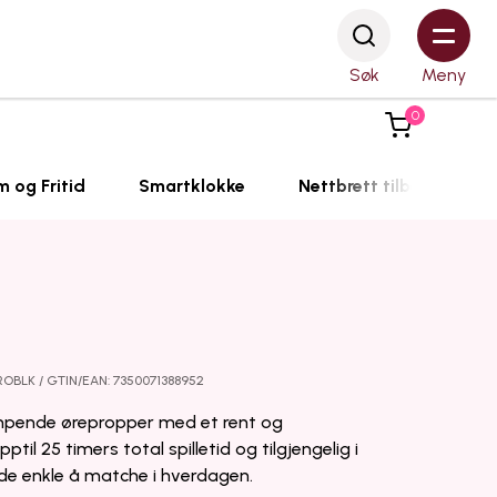
Søk
Meny
0
m og Fritid
Smartklokke
Nettbrett tilbehør
ROBLK / GTIN/EAN: 7350071388952
mpende ørepropper med et rent og
il 25 timers total spilletid og tilgjengelig i
 de enkle å matche i hverdagen.