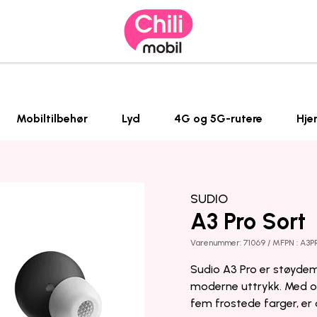
Mobiltilbehør
Lyd
4G og 5G-rutere
Hje
SUDIO
A3 Pro Sort
Varenummer: 71069 / MFPN : A3P
Sudio A3 Pro er støyde
moderne uttrykk. Med oppt
fem frostede farger, er