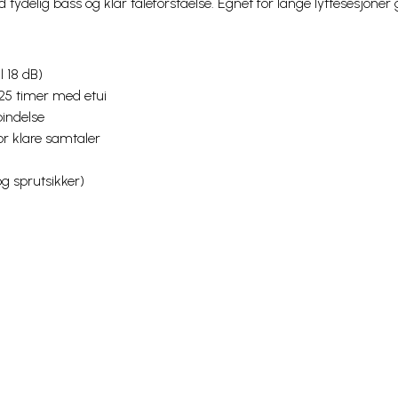
tydelig bass og klar taleforståelse. Egnet for lange lyttesesjone
l 18 dB)
t 25 timer med etui
bindelse
or klare samtaler
g sprutsikker)
propper