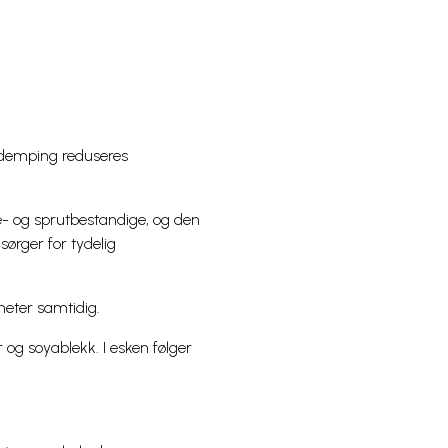
øydemping reduseres
te- og sprutbestandige, og den
ørger for tydelig
nheter samtidig.
r og soyablekk. I esken følger