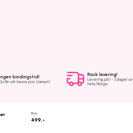
Rask levering!
Ingen bindingstid!
Levering på 1 - 3 dager o
Du får vår beste pris. Uansett.
hele Norge.
Pris
per
499,-