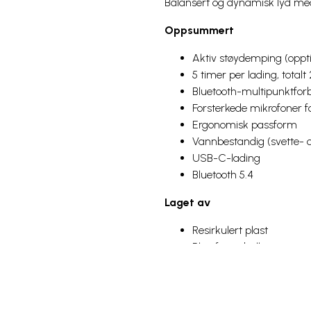
Balansert og dynamisk lyd med 
Oppsummert
Aktiv støydemping (oppti
5 timer per lading, total
Bluetooth-multipunktfor
Forsterkede mikrofoner f
Ergonomisk passform
Vannbestandig (svette- o
USB-C-lading
Bluetooth 5.4
Laget av
Resirkulert plast
Plastfri emballasje
Inkluderer
Fire størrelser silikonøre