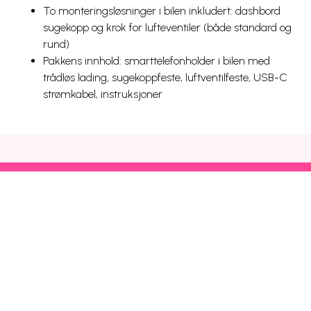
To monteringsløsninger i bilen inkludert: dashbord
sugekopp og krok for lufteventiler (både standard og
rund)
Pakkens innhold: smarttelefonholder i bilen med
trådløs lading, sugekoppfeste, luftventilfeste, USB-C
strømkabel, instruksjoner
Snarveier
Kundeservice
Mer
Utlandspriser
Prisliste
Blogg
Dekning og drift
Mobilhjelp
Chili Kompis
Chilimobil-appen
Faktura
Emoji
Bli kunde
Fri data
Nettstedsoversikt
Chilimobil