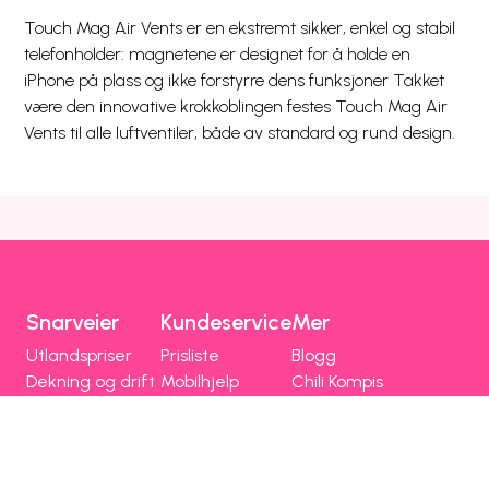
Touch Mag Air Vents er en ekstremt sikker, enkel og stabil
telefonholder: magnetene er designet for å holde en
iPhone på plass og ikke forstyrre dens funksjoner Takket
være den innovative krokkoblingen festes Touch Mag Air
Vents til alle luftventiler, både av standard og rund design.
Snarveier
Kundeservice
Mer
Utlandspriser
Prisliste
Blogg
Dekning og drift
Mobilhjelp
Chili Kompis
Chilimobil-appen
Faktura
Emoji
Bli kunde
Fri data
Nettstedsoversikt
Chilimobil