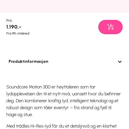
Pris
1.190,-
Fra 99,-/måned
Produktinformasjon
Soundcore Motion 300 er høyttaleren som tar
lydopplevelsen din til et nytt nivå, uansett hvor du befinner
deg. Den kombinerer kraftig lyd, intelligent teknologi og et
robust design som tåler eventyr – fra strand og fjell til
hage og stue.
Med trådløs Hi-Res-lyd får du et detaljnivå og en klarhet