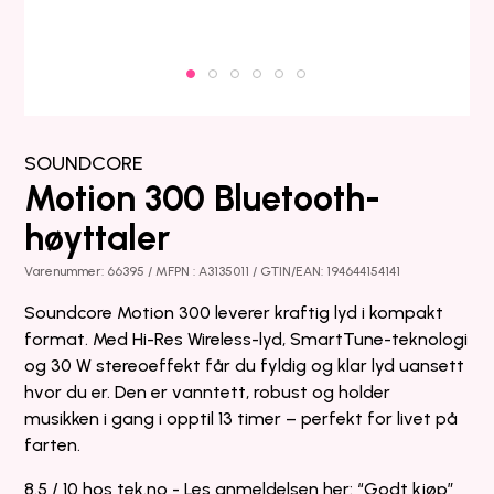
SOUNDCORE
Motion 300 Bluetooth-
høyttaler
Varenummer: 66395 / MFPN : A3135011 / GTIN/EAN: 194644154141
Soundcore Motion 300 leverer kraftig lyd i kompakt
format. Med Hi-Res Wireless-lyd, SmartTune-teknologi
og 30 W stereoeffekt får du fyldig og klar lyd uansett
hvor du er. Den er vanntett, robust og holder
musikken i gang i opptil 13 timer – perfekt for livet på
farten.
8.5 / 10 hos
tek.no
- Les anmeldelsen her:
“Godt kjøp”