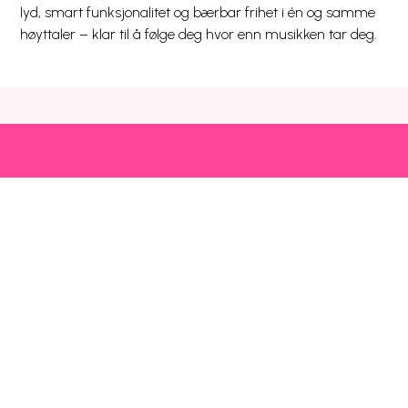
lyd, smart funksjonalitet og bærbar frihet i én og samme
høyttaler – klar til å følge deg hvor enn musikken tar deg.
Snarveier
Kundeservice
Mer
Utlandspriser
Prisliste
Blogg
Dekning og drift
Mobilhjelp
Chili Kompis
Chilimobil-appen
Faktura
Emoji
Bli kunde
Fri data
Nettstedsoversikt
Chilimobil
Om Chilimobil
Personvern
Informasjonskapsler
Vilkår, angrerett og klage