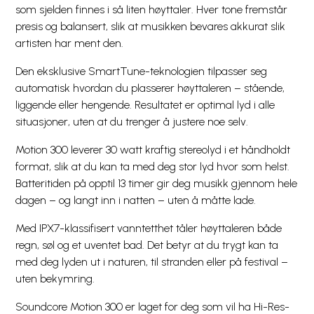
som sjelden finnes i så liten høyttaler. Hver tone fremstår
presis og balansert, slik at musikken bevares akkurat slik
artisten har ment den.
Den eksklusive SmartTune-teknologien tilpasser seg
automatisk hvordan du plasserer høyttaleren – stående,
liggende eller hengende. Resultatet er optimal lyd i alle
situasjoner, uten at du trenger å justere noe selv.
Motion 300 leverer 30 watt kraftig stereolyd i et håndholdt
format, slik at du kan ta med deg stor lyd hvor som helst.
Batteritiden på opptil 13 timer gir deg musikk gjennom hele
dagen – og langt inn i natten – uten å måtte lade.
Med IPX7-klassifisert vanntetthet tåler høyttaleren både
regn, søl og et uventet bad. Det betyr at du trygt kan ta
med deg lyden ut i naturen, til stranden eller på festival –
uten bekymring.
Soundcore Motion 300 er laget for deg som vil ha Hi-Res-