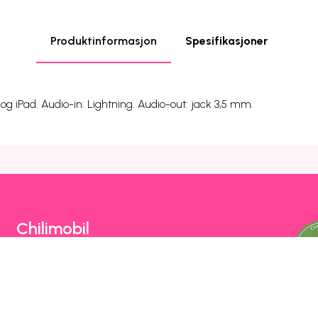
Produktinformasjon
Spesifikasjoner
e og iPad. Audio-in: Lightning. Audio-out: jack 3,5 mm.
Chilimobil
Om Chilimobil
Personvern
Informasjonskapsler