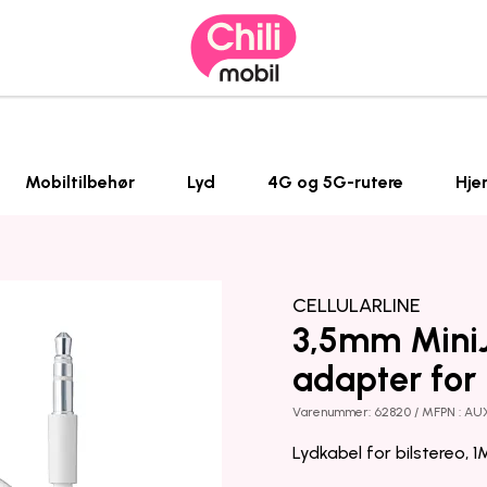
Mobiltilbehør
Lyd
4G og 5G-rutere
Hje
CELLULARLINE
3,5mm MiniJ
adapter for 
Varenummer: 62820 / MFPN : A
Lydkabel for bilstereo, 1