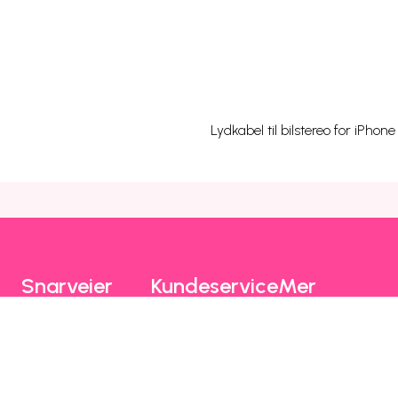
Lydkabel til bilstereo for iPhon
Snarveier
Kundeservice
Mer
Utlandspriser
Prisliste
Blogg
Dekning og drift
Mobilhjelp
Chili Kompis
Chilimobil-appen
Faktura
Emoji