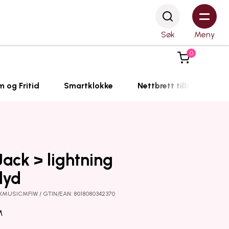
Søk
Meny
0
m og Fritid
Smartklokke
Nettbrett tilbehør
ack > lightning
lyd
UXMUSICMFIW / GTIN/EAN: 8018080342370
M