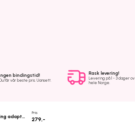
Rask levering!
Ingen bindingstid!
Levering på 1 - 3 dager o
Du får vår beste pris. Uansett.
hele Norge.
Pris
CellularLine 3,5mm MiniJack > lightning adapter for lyd
279,-