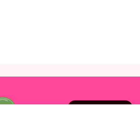
Spørsmål og hjelp
Om Chilimobil