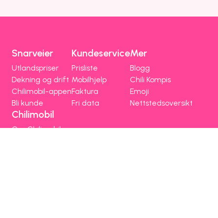
Snarveier
Kundeservice
Mer
Utlandspriser
Prisliste
Blogg
Dekning og drift
Mobilhjelp
Chili Kompis
Chilimobil-appen
Faktura
Emoji
Bli kunde
Fri data
Nettstedsoversikt
Chilimobil
Om Chilimobil
Personvern
Informasjonskapsler
Vilkår, angrerett og klage
Spørsmål og hjelp
Om Chilimobil