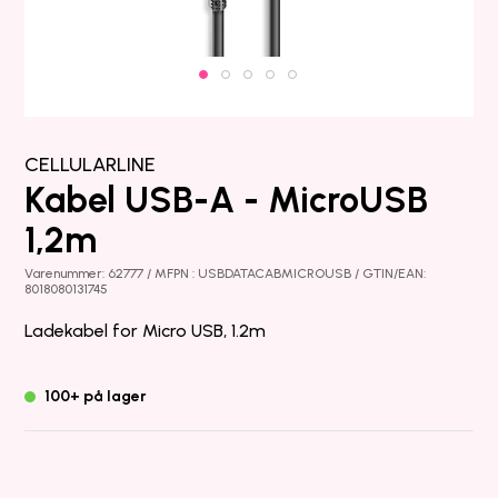
CELLULARLINE
Kabel USB-A - MicroUSB
1,2m
Varenummer: 62777 / MFPN : USBDATACABMICROUSB / GTIN/EAN:
8018080131745
Ladekabel for Micro USB, 1.2m
100+ på lager