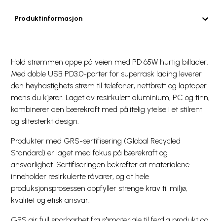
Produktinformasjon
Hold strømmen oppe på veien med PD 65W hurtig billader.
Med doble USB PD3.0-porter for superrask lading leverer
den høyhastighets strøm til telefoner, nettbrett og laptoper
mens du kjører. Laget av resirkulert aluminium, PC og tinn,
kombinerer den bærekraft med pålitelig ytelse i et stilrent
og slitesterkt design.
Produkter med GRS-sertifisering (Global Recycled
Standard) er laget med fokus på bærekraft og
ansvarlighet. Sertifiseringen bekrefter at materialene
inneholder resirkulerte råvarer, og at hele
produksjonsprosessen oppfyller strenge krav til miljø,
kvalitet og etisk ansvar.
GRS gir full sporbarhet fra råmateriale til ferdig produkt og