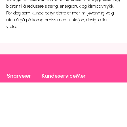
bidrar til å redusere sløsing, energibruk og klimaavtrykk.
For deg som kunde betyr dette et mer miljøvennlig valg –
uten å gå på kompromiss med funksjon, design eller
ytelse.
Snarveier
Kundeservice
Mer
Utlandspriser
Prisliste
Blogg
Dekning og drift
Mobilhjelp
Chili Kompis
Chilimobil-appen
Faktura
Emoji
Bli kunde
Fri data
Nettstedsoversikt
Chilimobil
Om Chilimobil
Personvern