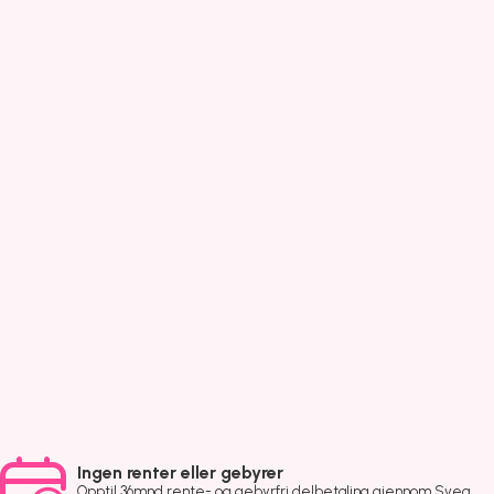
Ingen renter eller gebyrer
Opptil 36mnd rente- og gebyrfri delbetaling gjennom Svea