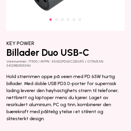
KEY POWER
Billader Duo USB-C
Varenummer: 71900 / MFPN : K5052PD65C2BGRS / GTIN/EAN:
5412882805546
Hold strømmen oppe på veien med PD 65W hurtig
billader. Med doble USB PD3.0-porter for superrask
lading leverer den høyhastighets strøm til telefoner,
nettbrett og laptoper mens du kjører. Laget av
resirkulert aluminium, PC og tinn, kombinerer den
bærekraft med pålitelig ytelse i et stilrent og
slitesterkt design.