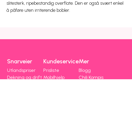
slitesterk, ripebestandig overflate. Den er også svært enkel
å påføre uten irriterende bobler.
Snarveier
Kundeservice
Mer
Utlandspriser
Prisliste
Blogg
Dekning og drift
Mobilhjelp
Chili Kompis
Chilimobil-appen
Faktura
Emoji
Bli kunde
Fri data
Nettstedsoversikt
Chilimobil
Om Chilimobil
Personvern
Informasjonskapsler
Vilkår, angrerett og klage