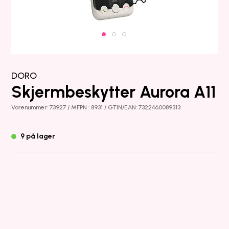
DORO
Skjermbeskytter Aurora A11
Varenummer: 73927 / MFPN : 8931 / GTIN/EAN: 7322460089313
9 på lager