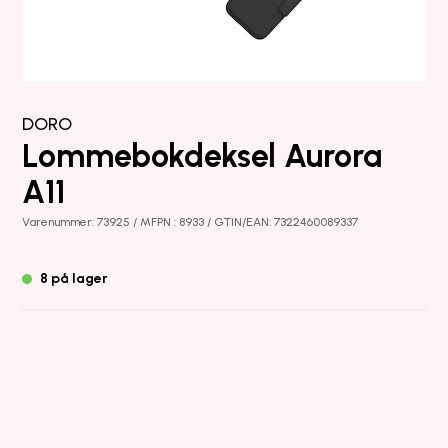
DORO
Lommebokdeksel Aurora
A11
Varenummer: 73925 / MFPN : 8933 / GTIN/EAN: 7322460089337
8 på lager