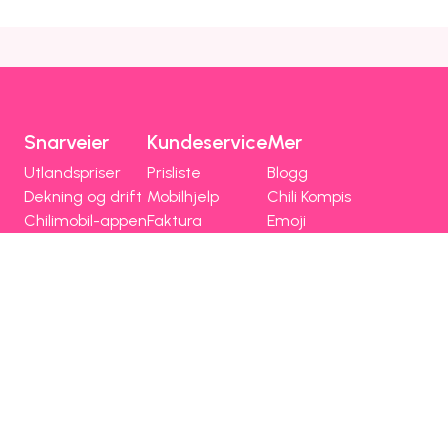
Snarveier
Kundeservice
Mer
Utlandspriser
Prisliste
Blogg
Dekning og drift
Mobilhjelp
Chili Kompis
Chilimobil-appen
Faktura
Emoji
Bli kunde
Fri data
Nettstedsoversikt
Chilimobil
Om Chilimobil
Personvern
Informasjonskapsler
Vilkår, angrerett og klage
Spørsmål og hjelp
Om Chilimobil