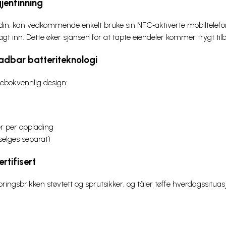
jenfinning
in, kan vedkommende enkelt bruke sin NFC‑aktiverte mobiltelefon
t inn. Dette øker sjansen for at tapte eiendeler kommer trygt til
adbar batteriteknologi
bokvennlig design:
 per opplading
 selges separat)
rtifisert
ringsbrikken støvtett og sprutsikker, og tåler tøffe hverdagssituas