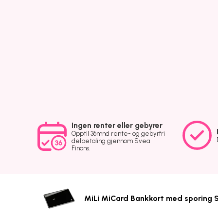
Ingen renter eller gebyrer
Opptil 36mnd rente- og gebyrfri
delbetaling gjennom Svea
Finans.
MiLi MiCard Bankkort med sporing 