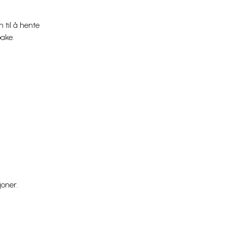
 til å hente
bake.
joner.