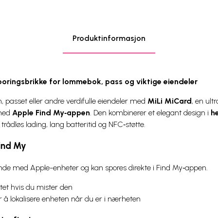
Produktinformasjon
oringsbrikke for lommebok, pass og viktige eiendeler
 passet eller andre verdifulle eiendeler med
MiLi MiCard
, en ul
 med
Apple Find My‑appen
. Den kombinerer et elegant design i
h
dløs lading, lang batteritid og NFC‑støtte.
ind My
nde med Apple-enheter og kan spores direkte i Find My‑appen.
et hvis du mister den
or å lokalisere enheten når du er i nærheten