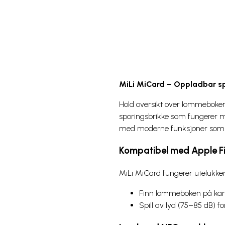
MiLi MiCard – Oppladbar sp
Hold oversikt over lommeboken,
sporingsbrikke som fungerer
med moderne funksjoner som trå
Kompatibel med Apple F
MiLi MiCard fungerer utelukke
Finn lommeboken på kart
Spill av lyd (75–85 dB) f