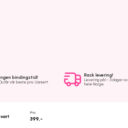
Rask levering!
Ingen bindingstid!
Levering på 1 - 3 dager o
Du får vår beste pris. Uansett.
hele Norge.
Pris
Svart
399,-