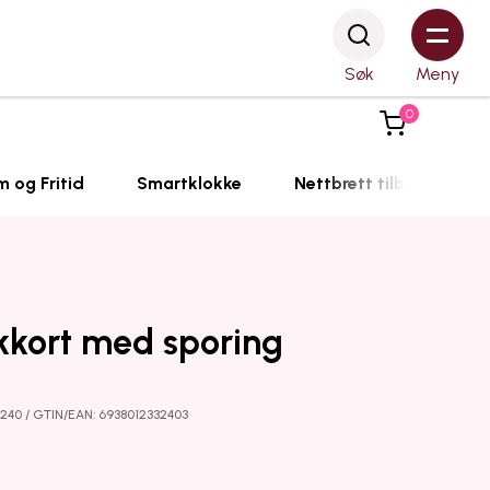
Søk
Meny
0
m og Fritid
Smartklokke
Nettbrett tilbehør
kort med sporing
3240 / GTIN/EAN: 6938012332403