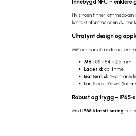
Innebygd NFC – enklere g
Hvis noen finner lommeboken d
kontaktinformasjonen du har lag
Ultratynt design og oppl
MiCard har et moderne, lomme
Mål:
85 × 54 × 2,6 mm
Ladetid:
ca. 1 time
Batteritid:
4–6 måneder
Kan lades trådløst (lader
Robust og trygg – IP65‑se
Med
IP65‑klassifisering
er spo
Nøkkelfunksjoner